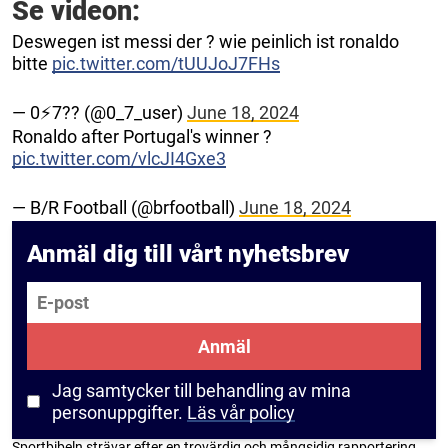
Se videon:
Deswegen ist messi der ? wie peinlich ist ronaldo
bitte
pic.twitter.com/tUUJoJ7FHs
— 0⚡7?? (@0_7_user)
June 18, 2024
Ronaldo after Portugal's winner ?
pic.twitter.com/vlcJI4Gxe3
— B/R Football (@brfootball)
June 18, 2024
Anmäl dig till vårt nyhetsbrev
E-post
Anmäl
Jag samtycker till behandling av mina
personuppgifter.
Läs vår policy
Sportbibeln strävar efter en trovärdig och mångsidig rapportering.