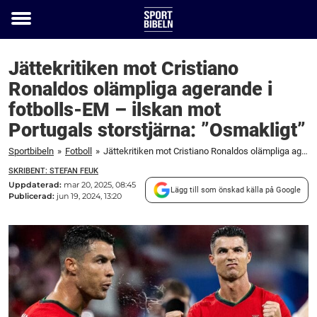
Toggle
menu
Jättekritiken mot Cristiano
Ronaldos olämpliga agerande i
fotbolls-EM – ilskan mot
Portugals storstjärna: ”Osmakligt”
Sportbibeln
»
Fotboll
»
Jättekritiken mot Cristiano Ronaldos olämpliga agerande i fotbolls-EM – ilskan mot Portugals storstjärna: "Osmakligt"
SKRIBENT: STEFAN FEUK
Uppdaterad:
mar 20, 2025, 08:45
Lägg till som önskad källa på Google
Publicerad:
jun 19, 2024, 13:20