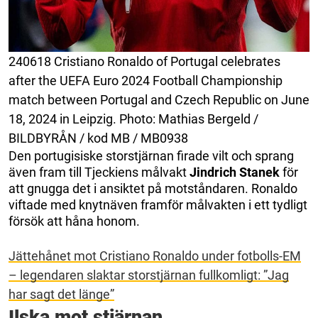
240618 Cristiano Ronaldo of Portugal celebrates
after the UEFA Euro 2024 Football Championship
match between Portugal and Czech Republic on June
18, 2024 in Leipzig. Photo: Mathias Bergeld /
BILDBYRÅN / kod MB / MB0938
Den portugisiske storstjärnan firade vilt och sprang
även fram till Tjeckiens målvakt
Jindrich Stanek
för
att gnugga det i ansiktet på motståndaren. Ronaldo
viftade med knytnäven framför målvakten i ett tydligt
försök att håna honom.
Jättehånet mot Cristiano Ronaldo under fotbolls-EM
– legendaren slaktar storstjärnan fullkomligt: ”Jag
har sagt det länge”
Ilska mot stjärnan