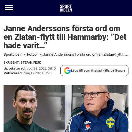
Toggle
menu
Janne Anderssons första ord om
en Zlatan-flytt till Hammarby: ”Det
hade varit…”
Sportbibeln
»
Fotboll
»
Janne Anderssons första ord om en Zlatan-flytt till Hammarby: "Det hade varit..."
SKRIBENT: STEFAN FEUK
Uppdaterad:
aug 28, 2025, 08:10
Lägg till som önskad källa på Google
Publicerad:
maj 13, 2020, 13:28