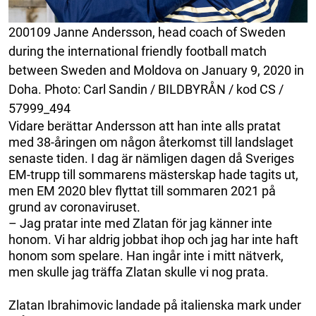
200109 Janne Andersson, head coach of Sweden
during the international friendly football match
between Sweden and Moldova on January 9, 2020 in
Doha. Photo: Carl Sandin / BILDBYRÅN / kod CS /
57999_494
Vidare berättar Andersson att han inte alls pratat
med 38-åringen om någon återkomst till landslaget
senaste tiden. I dag är nämligen dagen då Sveriges
EM-trupp till sommarens mästerskap hade tagits ut,
men EM 2020 blev flyttat till sommaren 2021 på
grund av coronaviruset.
– Jag pratar inte med Zlatan för jag känner inte
honom. Vi har aldrig jobbat ihop och jag har inte haft
honom som spelare. Han ingår inte i mitt nätverk,
men skulle jag träffa Zlatan skulle vi nog prata.
Zlatan Ibrahimovic landade på italienska mark under