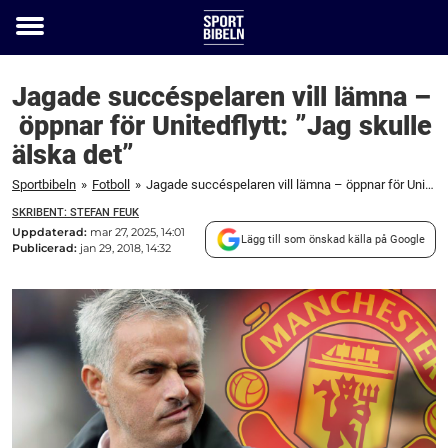
Toggle
menu
Jagade succéspelaren vill lämna –
öppnar för Unitedflytt: ”Jag skulle
älska det”
Sportbibeln
»
Fotboll
»
Jagade succéspelaren vill lämna – öppnar för Unitedflytt: "Jag skulle älska det"
SKRIBENT: STEFAN FEUK
Uppdaterad:
mar 27, 2025, 14:01
Lägg till som önskad källa på Google
Publicerad:
jan 29, 2018, 14:32