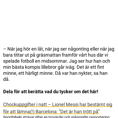
– När jag hör en låt, när jag ser någonting eller när jag
bara tittar ut på gräsmattan framför vårt hus där vi
spelade fotboll en midsommar. Jag ser hur han och
min bästa kompis lillebror går iväg. Det är ett fint
minne, ett härligt minne. Då var han nykter, sa han
då.
Dela för att berätta vad du tycker om det här!
Chockuppgifter i natt – Lionel Messi har bestämt sig
för att lämna(!) Barcelona: ”Det är han trött på”
Sportbibeln strävar efter en trovärdig och mångsidig rapportering.