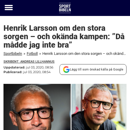
Toggle
menu
Henrik Larsson om den stora
sorgen – och okända kampen: ”Då
mådde jag inte bra”
Sportbibeln
»
Fotboll
»
Henrik Larsson om den stora sorgen – och okända kampen: ”Då mådde jag inte bra”
SKRIBENT: ANDREAS LILLHANNUS
Uppdaterad:
jul 03, 2020, 08:56
Lägg till som önskad källa på Google
Publicerad:
jul 03, 2020, 08:54