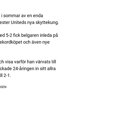
r i sommar av en enda
ester Uniteds nya skyttekung.
d 5-2 fick belgaren inleda på
rekordköpet och även nye
 visa varför han värvats till
kade 24-åringen in sitt allra
l 2-1.