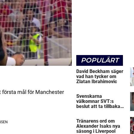
POPULÄRT
David Beckham säger
vad han tycker om
Zlatan Ibrahimovic
 första mål för Manchester
Svenskarna
välkomnar SVT:s
beslut att ta tillbaka
Micke Leijnegard
Tränarens ord om
Alexander Isaks nya
säsong i Liverpool