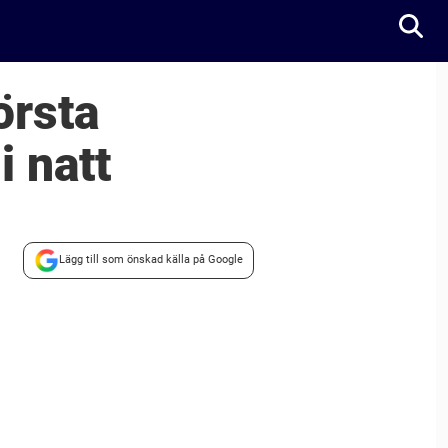
örsta
i natt
Lägg till som önskad källa på Google