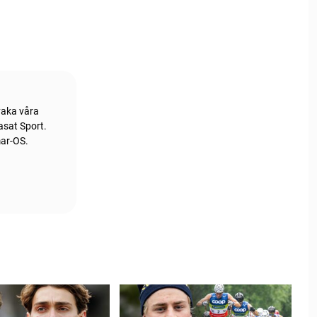
vaka våra
asat Sport.
mar-OS.