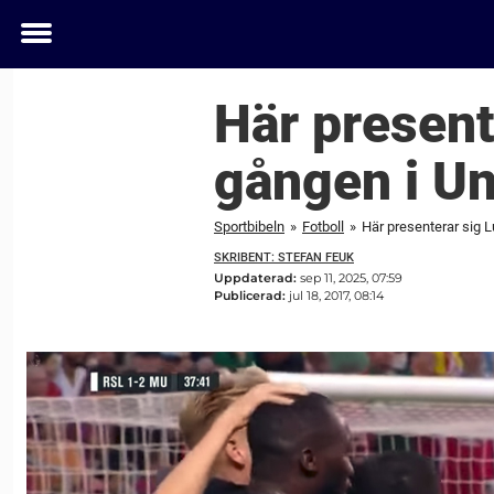
Toggle
menu
Här present
gången i Un
Sportbibeln
»
Fotboll
»
Här presenterar sig L
SKRIBENT: STEFAN FEUK
Uppdaterad:
sep 11, 2025, 07:59
Publicerad:
jul 18, 2017, 08:14