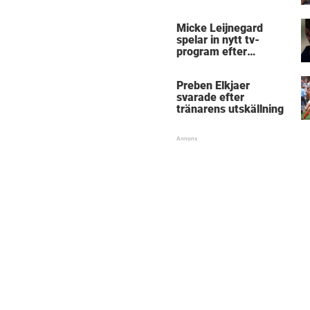
Micke Leijnegard
spelar in nytt tv-
program efter
Mästarnas mästare
Preben Elkjaer
svarade efter
tränarens utskällning