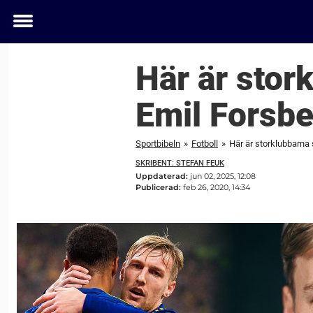
Toggle
menu
Här är stor
Emil Forsbe
Sportbibeln
»
Fotboll
»
Här är storklubbarna
SKRIBENT: STEFAN FEUK
Uppdaterad:
jun 02, 2025, 12:08
Publicerad:
feb 26, 2020, 14:34