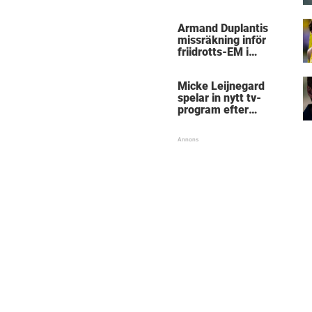
Micke Leijnegard
Armand Duplantis
missräkning inför
friidrotts-EM i
Birmingham
Micke Leijnegard
spelar in nytt tv-
program efter
Mästarnas mästare