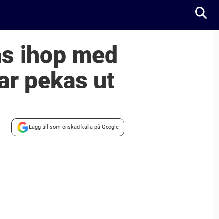
as ihop med
ar pekas ut
Lägg till som önskad källa på Google