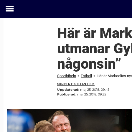
Toggle
menu
Här är Mark
utmanar Gyl
någonsin”
Sportbibeln
»
Fotboll
»
Här är Markoolios ny
SKRIBENT: STEFAN FEUK
Uppdaterad:
maj 25, 2018, 09:45
Publicerad:
maj 25, 2018, 09:35