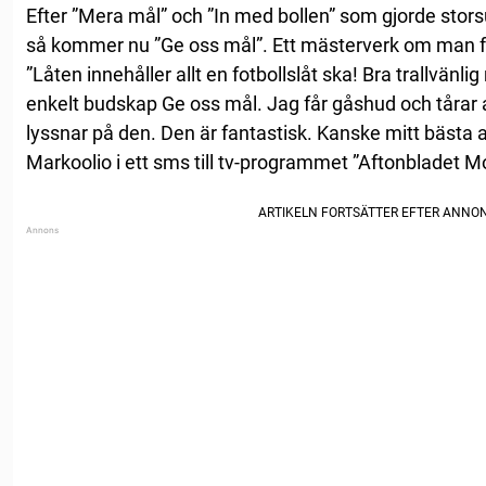
Efter ”Mera mål” och ”In med bollen” som gjorde stor
så kommer nu ”Ge oss mål”. Ett mästerverk om man får 
”Låten innehåller allt en fotbollslåt ska! Bra trallvänlig
enkelt budskap Ge oss mål. Jag får gåshud och tårar 
lyssnar på den. Den är fantastisk. Kanske mitt bästa al
Markoolio i ett sms till tv-programmet ”Aftonbladet M