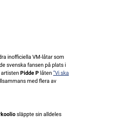
a inofficiella VM-låtar som
e svenska fansen på plats i
 artisten
Pidde P
låten
”Vi ska
illsammans med flera av
koolio
släppte sin alldeles