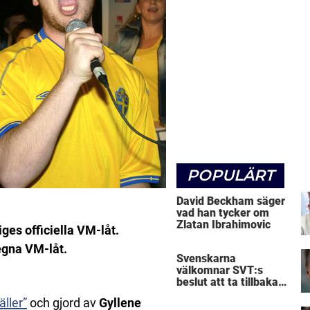
POPULÄRT
David Beckham säger
vad han tycker om
Zlatan Ibrahimovic
ges officiella VM-låt.
gna VM-låt.
Svenskarna
välkomnar SVT:s
beslut att ta tillbaka
Micke Leijnegard
äller”
och gjord av
Gyllene