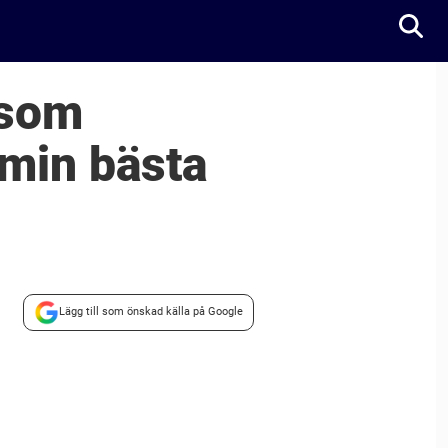
 som
 min bästa
Lägg till som önskad källa på Google