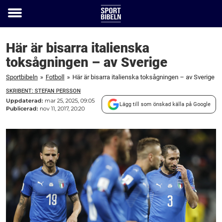
Toggle
menu
Här är bisarra italienska
toksågningen – av Sverige
Sportbibeln
»
Fotboll
»
Här är bisarra italienska toksågningen – av Sverige
SKRIBENT: STEFAN PERSSON
Uppdaterad:
mar 25, 2025, 09:05
Lägg till som önskad källa på Google
Publicerad:
nov 11, 2017, 20:20