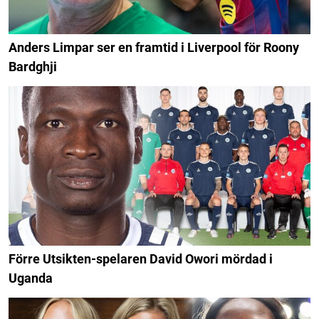
Anders Limpar ser en framtid i Liverpool för Roony
Bardghji
Förre Utsikten-spelaren David Owori mördad i
Uganda