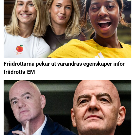
Friidrottarna pekar ut varandras egenskaper inför
friidrotts-EM