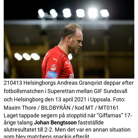
210413 Helsingborgs Andreas Granqvist deppar efter
fotbollsmatchen i Superettan mellan GIF Sundsvall
och Helsingborg den 13 april 2021 i Uppsala. Foto:
Maxim Thore / BILDBYRÅN / kod MT / MT0161
Laget tappade segern på stopptid när ”Giffarnas” 17-
årige talang
Johan Bengtsson
fastställde
slutresultatet till 2-2. Men det var en annan situation
som blev matchens snackis efteråt.