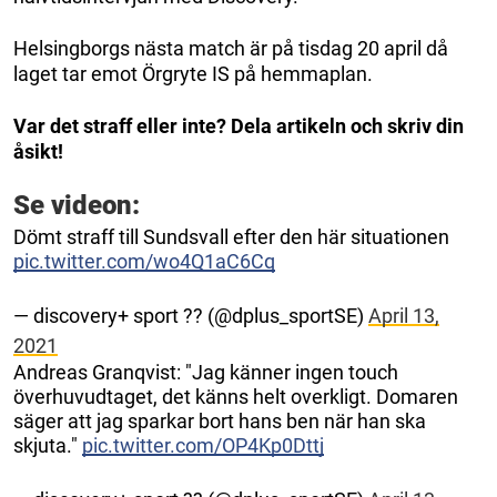
Helsingborgs nästa match är på tisdag 20 april då
laget tar emot Örgryte IS på hemmaplan.
Var det straff eller inte? Dela artikeln och skriv din
åsikt!
Se videon:
Dömt straff till Sundsvall efter den här situationen
pic.twitter.com/wo4Q1aC6Cq
— discovery+ sport ?? (@dplus_sportSE)
April 13,
2021
Andreas Granqvist: "Jag känner ingen touch
överhuvudtaget, det känns helt overkligt. Domaren
säger att jag sparkar bort hans ben när han ska
skjuta."
pic.twitter.com/OP4Kp0Dttj