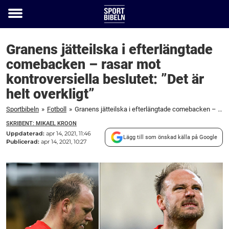
Toggle
menu
Granens jätteilska i efterlängtade
comebacken – rasar mot
kontroversiella beslutet: ”Det är
helt overkligt”
Sportbibeln
»
Fotboll
»
Granens jätteilska i efterlängtade comebacken – rasar mot kontroversiella beslutet: "Det är helt overkligt"
SKRIBENT: MIKAEL KROON
Uppdaterad:
apr 14, 2021, 11:46
Lägg till som önskad källa på Google
Publicerad:
apr 14, 2021, 10:27