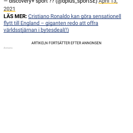
— discovery+ sport ?? (@dplus_sportSE)
April 13,
2021
LÄS MER:
Cristiano Ronaldo kan göra sensationell
flytt till England – giganten redo att offra
världsstjärnan i bytesdeal(!)