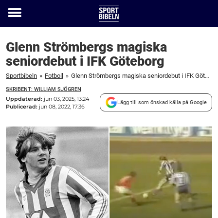
Toggle
menu
Glenn Strömbergs magiska
seniordebut i IFK Göteborg
Sportbibeln
»
Fotboll
»
Glenn Strömbergs magiska seniordebut i IFK Göteborg
SKRIBENT: WILLIAM SJÖGREN
Uppdaterad:
jun 03, 2025, 13:24
Lägg till som önskad källa på Google
Publicerad:
jun 08, 2022, 17:36