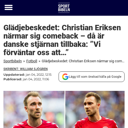
Toggle
menu
Glädjebeskedet: Christian Eriksen
närmar sig comeback – då är
danske stjärnan tillbaka: ”Vi
förväntar oss att…”
Sportbibeln
»
Fotboll
»
Glädjebeskedet: Christian Eriksen närmar sig comeback – då är danske stjärnan tillbaka: "Vi förväntar oss att…"
SKRIBENT: WILLIAM SJÖGREN
Uppdaterad:
jan 04, 2022, 12:15
Lägg till som önskad källa på Google
Publicerad:
jan 04, 2022, 11:06