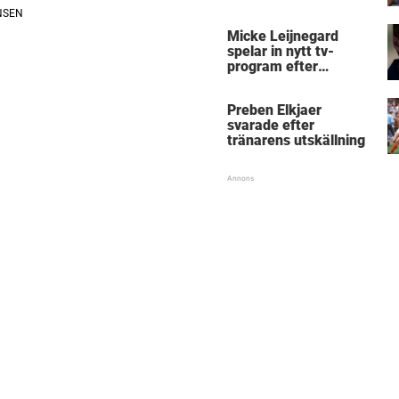
Micke Leijnegard
spelar in nytt tv-
program efter
Mästarnas mästare
Preben Elkjaer
svarade efter
tränarens utskällning