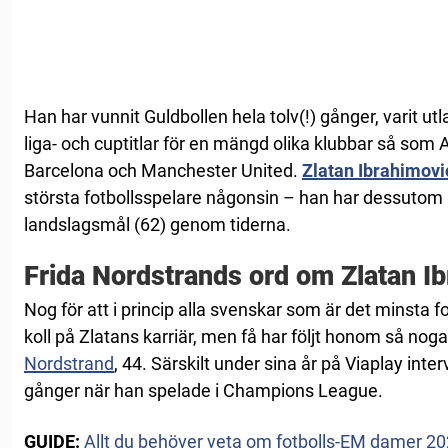
Han har vunnit Guldbollen hela tolv(!) gånger, varit utl
liga- och cuptitlar för en mängd olika klubbar så som A
Barcelona och Manchester United.
Zlatan Ibrahimovi
största fotbollsspelare någonsin – han har dessutom r
landslagsmål (62) genom tiderna.
Frida Nordstrands ord om Zlatan I
Nog för att i princip alla svenskar som är det minsta f
koll på Zlatans karriär, men få har följt honom så no
Nordstrand
, 44. Särskilt under sina år på Viaplay int
gånger när han spelade i Champions League.
GUIDE:
Allt du behöver veta om fotbolls-EM damer 20