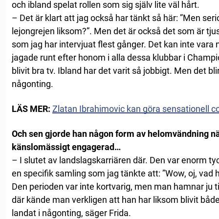
och ibland spelat rollen som sig själv lite väl hårt.
– Det är klart att jag också har tänkt så här: ”Men seri
lejongrejen liksom?”. Men det är också det som är tj
som jag har intervjuat flest gånger. Det kan inte vara
jagade runt efter honom i alla dessa klubbar i Champi
blivit bra tv. Ibland har det varit så jobbigt. Men det bli
någonting.
LÄS MER:
Zlatan Ibrahimovic kan göra sensationell 
Och sen gjorde han någon form av helomvändning när
känslomässigt engagerad…
– I slutet av landslagskarriären där. Den var enorm tyc
en specifik samling som jag tänkte att: ”Wow, oj, vad h
Den perioden var inte kortvarig, men man hamnar ju til
där kände man verkligen att han har liksom blivit båd
landat i någonting, säger Frida.