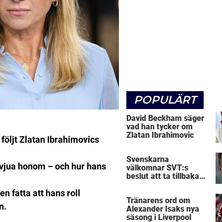
POPULÄRT
David Beckham säger
vad han tycker om
Zlatan Ibrahimovic
följt Zlatan Ibrahimovics
Svenskarna
ervjua honom – och hur hans
välkomnar SVT:s
beslut att ta tillbaka
Micke Leijnegard
en fatta att hans roll
Tränarens ord om
n.
Alexander Isaks nya
säsong i Liverpool