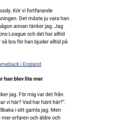
ously. Kör vi fortfarande
usningen. Det måste ju vara han
 någon annan tänker jag. Jag
ons League och det har alltid
r så bra för han bjuder alltid på
comeback i England
 han blev lite mer
ker jag. För mig var det från
ar vi här? Vad har hänt här?”.
lbaka i sitt gamla jag. Men
e mer erfaren och äldre och