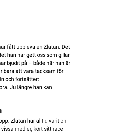
har fått uppleva en Zlatan. Det
h det han har gett oss som gillar
har bjudit på – både när han är
är bara att vara tacksam för
ln och fortsätter:
 bra. Ju längre han kan
n
pp. Zlatan har alltid varit en
issa medier, kört sitt race