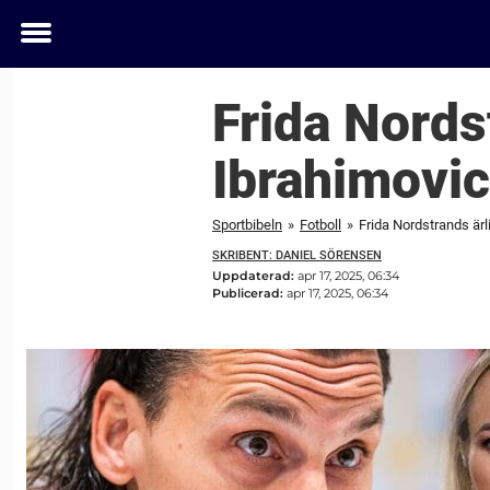
Toggle
menu
Frida Nords
Ibrahimovic
Sportbibeln
»
Fotboll
»
Frida Nordstrands ärl
SKRIBENT: DANIEL SÖRENSEN
Uppdaterad:
apr 17, 2025, 06:34
Publicerad:
apr 17, 2025, 06:34