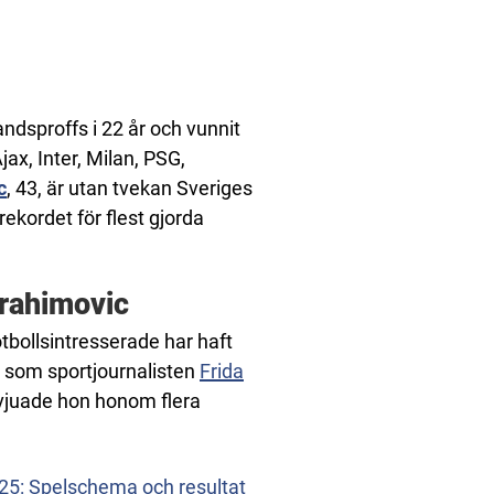
andsproffs i 22 år och vunnit
jax, Inter, Milan, PSG,
c
, 43, är utan tvekan Sveriges
ekordet för flest gjorda
brahimovic
otbollsintresserade har haft
ga som sportjournalisten
Frida
ervjuade hon honom flera
25: Spelschema och resultat