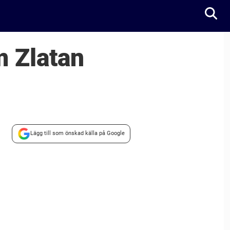
m Zlatan
Lägg till som önskad källa på Google