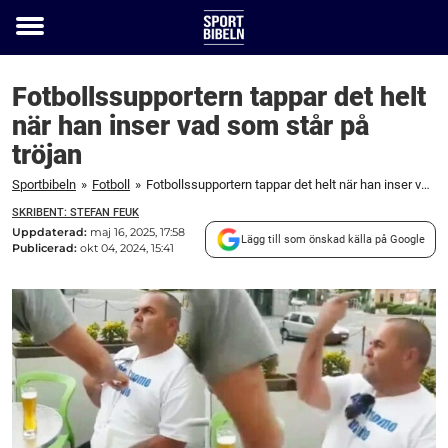
Toggle
menu
Fotbollssupportern tappar det helt
när han inser vad som står på
tröjan
Sportbibeln
»
Fotboll
»
Fotbollssupportern tappar det helt när han inser vad som står på tröjan
SKRIBENT: STEFAN FEUK
Uppdaterad:
maj 16, 2025, 17:58
Lägg till som önskad källa på Google
Publicerad:
okt 04, 2024, 15:41