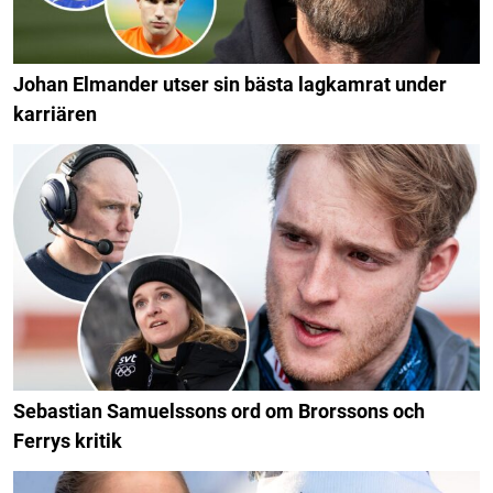
Johan Elmander utser sin bästa lagkamrat under
karriären
Sebastian Samuelssons ord om Brorssons och
Ferrys kritik