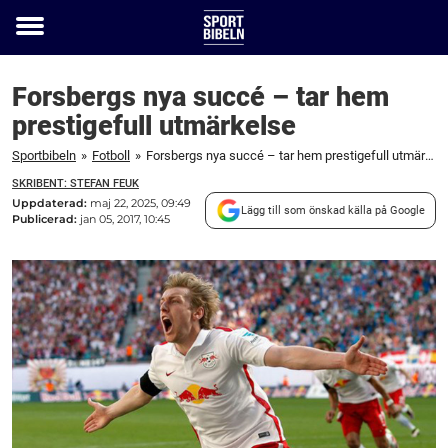
Toggle
menu
Forsbergs nya succé – tar hem
prestigefull utmärkelse
Sportbibeln
»
Fotboll
»
Forsbergs nya succé – tar hem prestigefull utmärkelse
SKRIBENT: STEFAN FEUK
Uppdaterad:
maj 22, 2025, 09:49
Lägg till som önskad källa på Google
Publicerad:
jan 05, 2017, 10:45