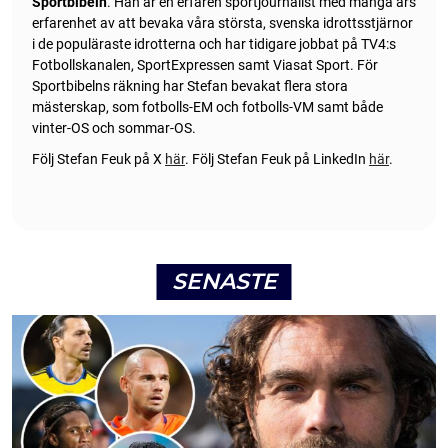
Sportbibeln
. Han är en erfaren sportjournalist med många års
erfarenhet av att bevaka våra största, svenska idrottsstjärnor
i de populäraste idrotterna och har tidigare jobbat på TV4:s
Fotbollskanalen, SportExpressen samt Viasat Sport. För
Sportbibelns räkning har Stefan bevakat flera stora
mästerskap, som fotbolls-EM och fotbolls-VM samt både
vinter-OS och sommar-OS.
Följ Stefan Feuk på X
här
.
Följ Stefan Feuk på LinkedIn
här
.
SENASTE