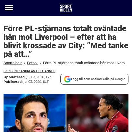
Toggle
menu
Förre PL-stjärnans totalt oväntade
hån mot Liverpool – efter att ha
blivit krossade av City: ”Med tanke
på att…”
Sportbibeln
»
Fotboll
»
Förre PL-stjärnans totalt oväntade hån mot Liverpool – efter att ha blivit krossade av City: ”Med tanke på att...”
SKRIBENT: ANDREAS LILLHANNUS
Uppdaterad:
jul 03, 2020, 13:19
Lägg till som önskad källa på Google
Publicerad:
jul 03, 2020, 10:51