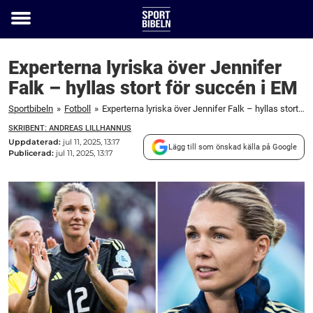
Toggle
menu
Experterna lyriska över Jennifer
Falk – hyllas stort för succén i EM
Sportbibeln
»
Fotboll
»
Experterna lyriska över Jennifer Falk – hyllas stort för succén i EM
SKRIBENT: ANDREAS LILLHANNUS
Uppdaterad:
jul 11, 2025, 13:17
Lägg till som önskad källa på Google
Publicerad:
jul 11, 2025, 13:17