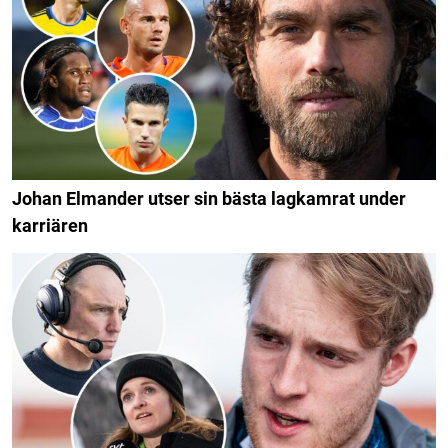
Johan Elmander utser sin bästa lagkamrat under
karriären