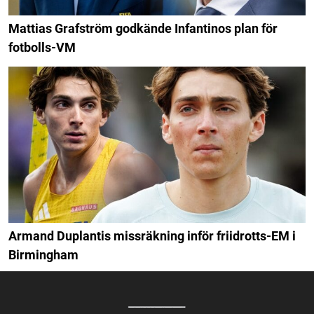
Mattias Grafström godkände Infantinos plan för
fotbolls-VM
Armand Duplantis missräkning inför friidrotts-EM i
Birmingham