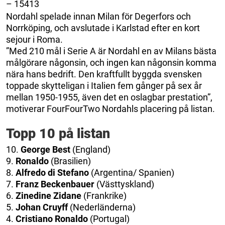
– 15413
Nordahl spelade innan Milan för Degerfors och
Norrköping, och avslutade i Karlstad efter en kort
sejour i Roma.
”Med 210 mål i Serie A är Nordahl en av Milans bästa
målgörare någonsin, och ingen kan någonsin komma
nära hans bedrift. Den kraftfullt byggda svensken
toppade skytteligan i Italien fem gånger på sex år
mellan 1950-1955, även det en oslagbar prestation”,
motiverar FourFourTwo Nordahls placering på listan.
Topp 10 på listan
10.
George Best
(England)
9.
Ronaldo
(Brasilien)
8.
Alfredo di Stefano
(Argentina/ Spanien)
7.
Franz Beckenbauer
(Västtyskland)
6.
Zinedine Zidane
(Frankrike)
5.
Johan Cruyff
(Nederländerna)
4.
Cristiano Ronaldo
(Portugal)