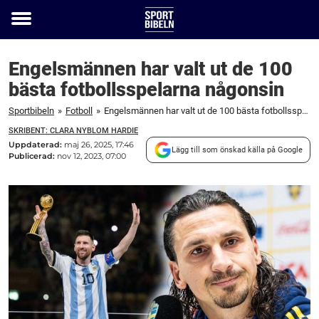
Toggle
menu
Engelsmännen har valt ut de 100
bästa fotbollsspelarna någonsin
Sportbibeln
»
Fotboll
»
Engelsmännen har valt ut de 100 bästa fotbollsspelarna någonsin
SKRIBENT: CLARA NYBLOM HARDIE
Uppdaterad:
maj 26, 2025, 17:46
Lägg till som önskad källa på Google
Publicerad:
nov 12, 2023, 07:00