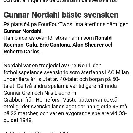
och det är ingen av de ovannämnda svenskarna.
Gunnar Nordahl bäste svensken
På plats 64 på FourFourTwos lista återfinns nämligen
Gunnar Nordahl
.
Han placeras ovanför stora namn som
Ronald
Koeman
,
Cafu
,
Eric Cantona
,
Alan
Shearer
och
Roberto Carlos
.
Nordahl var en tredjedel av Gre-No-Li, den
fotbollsspelande svensktrio som återfanns i AC Milan
under flera år i slutet av 40-talet och början på 50-
talet. De två andra spelarna var tidigare nämnda
Gunnar Gren och Nils Liedholm.
Grabben från Hörnefors i Västerbotten var också
otrolig i det svenska landslaget där han gjorde 43 mål
på 33 matcher, och var en avgörande spelare vid OS-
guldet 1948.