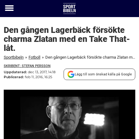
Toggle
menu
Den gången Lagerbäck försökte
charma Zlatan med en Take That-
låt.
Sportbibeln
»
Fotboll
»
Den gången Lagerbäck försökte charma Zlatan med en Take That-låt.
SKRIBENT: STEFAN PERSSON
Uppdaterad:
dec 13, 2017, 14:18
Lägg till som önskad källa på Google
Publicerad:
feb 11, 2016, 16:25