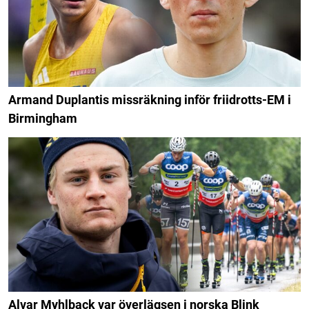
Armand Duplantis missräkning inför friidrotts-EM i
Birmingham
Alvar Myhlback var överlägsen i norska Blink