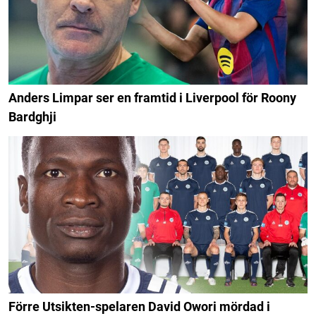
Anders Limpar ser en framtid i Liverpool för Roony
Bardghji
Förre Utsikten-spelaren David Owori mördad i