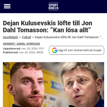
Toggle
menu
Dejan Kulusevskis löfte till Jon
Dahl Tomasson: ”Kan lösa allt”
Sportbibeln
»
Fotboll
»
Dejan Kulusevskis löfte till Jon Dahl Tomasson: ”Kan lösa allt”
SKRIBENT: DANIEL SÖRENSEN
Uppdaterad:
nov 20, 2024, 10:11
Lägg till som önskad källa på Google
Publicerad:
nov 20, 2024, 08:03