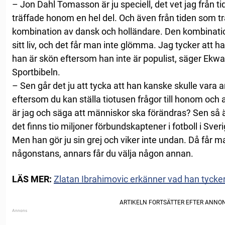
– Jon Dahl Tomasson är ju speciell, det vet jag från t
träffade honom en hel del. Och även från tiden som tr
kombination av dansk och holländare. Den kombinatione
sitt liv, och det får man inte glömma. Jag tycker att h
han är skön eftersom han inte är populist, säger Ekwal
Sportbibeln.
– Sen går det ju att tycka att han kanske skulle var
eftersom du kan ställa tiotusen frågor till honom och
är jag och säga att människor ska förändras? Sen så ä
det finns tio miljoner förbundskaptener i fotboll i Sverig
Men han gör ju sin grej och viker inte undan. Då får m
någonstans, annars får du välja någon annan.
LÄS MER:
Zlatan Ibrahimovic erkänner vad han tyck