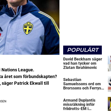
POPULÄRT
David Beckham säger
vad han tycker om
Zlatan Ibrahimovic
i Nations League.
sta året som förbundskapten?
Sebastian
äger Patrick Ekwall till
Samuelssons ord om
Brorssons och Ferrys
kritik
Armand Duplantis
missräkning inför
friidrotts-EM i