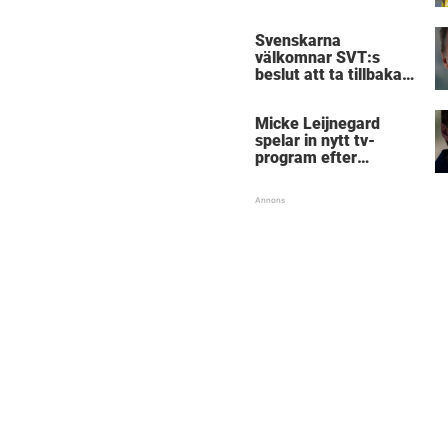
Birmingham
Svenskarna
välkomnar SVT:s
beslut att ta tillbaka
Micke Leijnegard
Micke Leijnegard
spelar in nytt tv-
program efter
Mästarnas mästare