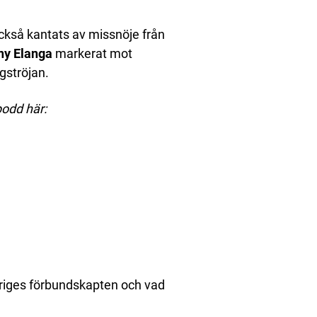
kså kantats av missnöje från
ny Elanga
markerat mot
gströjan.
podd här:
eriges förbundskapten och vad