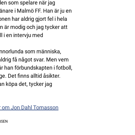
iden som spelare när jag
änare i Malmö FF. Han är ju en
n har aldrig gjort fel i hela
an är modig och jag tycker att
l i en intervju med
a annorlunda som människa,
 aldrig få något svar. Men vem
r han förbundskapten i fotboll,
e. Det finns alltid åsikter.
an köpa det, tycker jag
er om Jon Dahl Tomasson