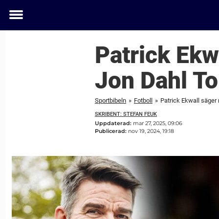
Toggle
menu
Patrick Ekw
Jon Dahl T
Sportbibeln
»
Fotboll
»
Patrick Ekwall säger
SKRIBENT: STEFAN FEUK
Uppdaterad:
mar 27, 2025, 09:06
Publicerad:
nov 19, 2024, 19:18