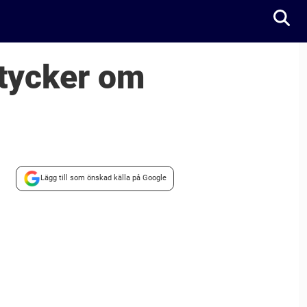
 tycker om
Lägg till som önskad källa på Google