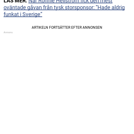
LÄS MER:
När Ronnie Hellström fick den mest
oväntade gåvan från tysk storsponsor: ”Hade aldrig
funkat i Sverige”