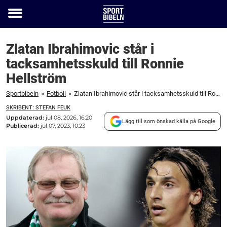
Toggle
menu
Zlatan Ibrahimovic står i
tacksamhetsskuld till Ronnie
Hellström
Sportbibeln
»
Fotboll
»
Zlatan Ibrahimovic står i tacksamhetsskuld till Ronnie Hellström
SKRIBENT: STEFAN FEUK
Uppdaterad:
jul 08, 2026, 16:20
Lägg till som önskad källa på Google
Publicerad:
jul 07, 2023, 10:23