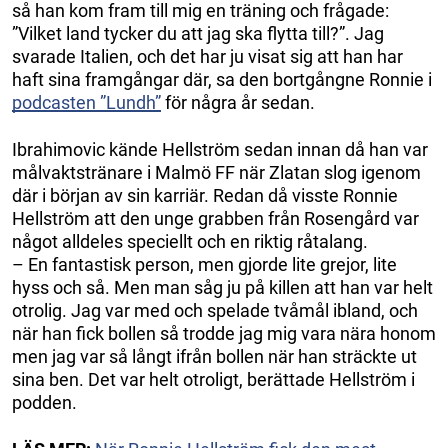
så han kom fram till mig en träning och frågade:
”Vilket land tycker du att jag ska flytta till?”. Jag
svarade Italien, och det har ju visat sig att han har
haft sina framgångar där, sa den bortgångne Ronnie i
podcasten ”Lundh”
för några år sedan.
Ibrahimovic kände Hellström sedan innan då han var
målvaktstränare i Malmö FF när Zlatan slog igenom
där i början av sin karriär. Redan då visste Ronnie
Hellström att den unge grabben från Rosengård var
något alldeles speciellt och en riktig råtalang.
– En fantastisk person, men gjorde lite grejor, lite
hyss och så. Men man såg ju på killen att han var helt
otrolig. Jag var med och spelade tvåmål ibland, och
när han fick bollen så trodde jag mig vara nära honom
men jag var så långt ifrån bollen när han sträckte ut
sina ben. Det var helt otroligt, berättade Hellström i
podden.