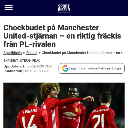
Toggle
menu
Chockbudet på Manchester
United-stjärnan – en riktig fräckis
från PL-rivalen
Sportbibeln
»
Fotboll
»
Chockbudet på Manchester United-stjärnan – en riktig fräckis från PL-rivalen
SKRIBENT: STEFAN FEUK
Uppdaterad:
jun 02, 2025, 12:50
Lägg till som önskad källa på Google
Publicerad:
jun 05, 2018, 13:08