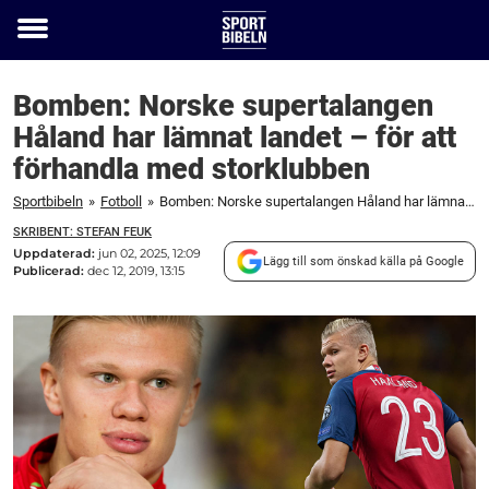
Toggle
menu
Bomben: Norske supertalangen
Håland har lämnat landet – för att
förhandla med storklubben
Sportbibeln
»
Fotboll
»
Bomben: Norske supertalangen Håland har lämnat landet – för att förhandla med storklubben
SKRIBENT: STEFAN FEUK
Uppdaterad:
jun 02, 2025, 12:09
Lägg till som önskad källa på Google
Publicerad:
dec 12, 2019, 13:15