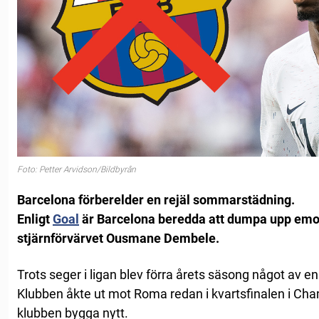
Foto: Petter Arvidson/Bildbyrån
Barcelona förberelder en rejäl sommarstädning.
Enligt
Goal
är Barcelona beredda att dumpa upp emot
stjärnförvärvet Ousmane Dembele.
Trots seger i ligan blev förra årets säsong något av e
Klubben åkte ut mot Roma redan i kvartsfinalen i Cha
klubben bygga nytt.