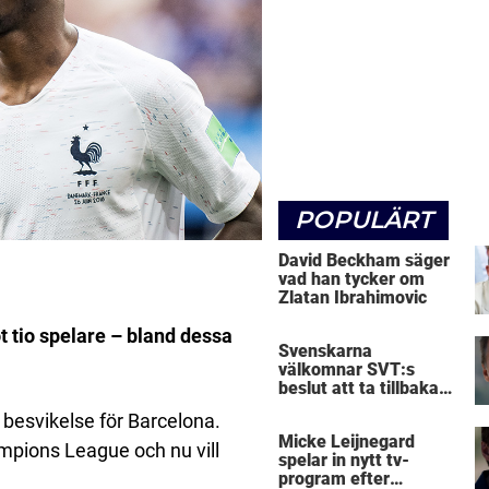
POPULÄRT
David Beckham säger
vad han tycker om
Zlatan Ibrahimovic
 tio spelare – bland dessa
Svenskarna
välkomnar SVT:s
beslut att ta tillbaka
Micke Leijnegard
n besvikelse för Barcelona.
Micke Leijnegard
mpions League och nu vill
spelar in nytt tv-
program efter