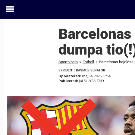
Toggle
menu
Barcelonas 
dumpa tio(!
Sportbibeln
»
Fotboll
»
Barcelonas hejdlösa 
SKRIBENT: RASMUS SENATOR
Uppdaterad:
maj 14, 2025, 12:34
Publicerad:
jul 31, 2018, 13:19