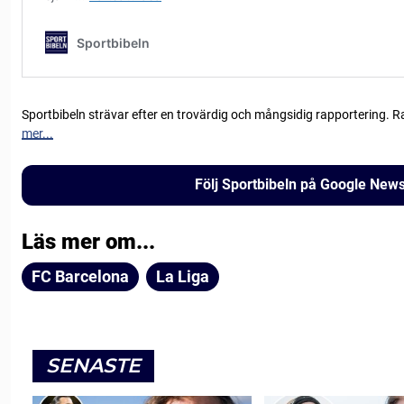
Sportbibeln strävar efter en trovärdig och mångsidig rapportering. R
mer...
Följ Sportbibeln på Google New
Läs mer om...
FC Barcelona
La Liga
SENASTE