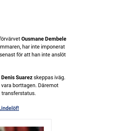
nförvärvet
Ousmane Dembele
 sommaren, har inte imponerat
senast för att han inte anslöt
h
Denis Suarez
skeppas iväg.
n vara borttagen. Däremot
 transferstatus.
Lindelöf!