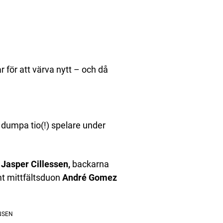
 för att värva nytt – och då
 dumpa tio(!) spelare under
n
Jasper Cillessen,
backarna
t mittfältsduon
André Gomez