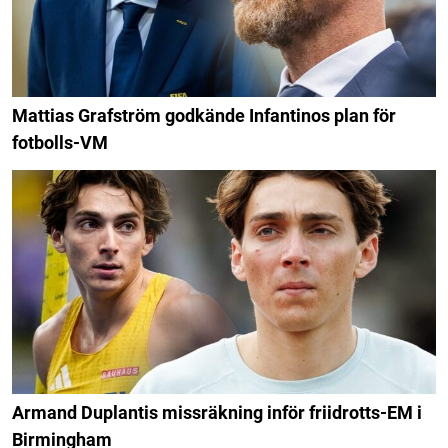
Mattias Grafström godkände Infantinos plan för
fotbolls-VM
Armand Duplantis missräkning inför friidrotts-EM i
Birmingham