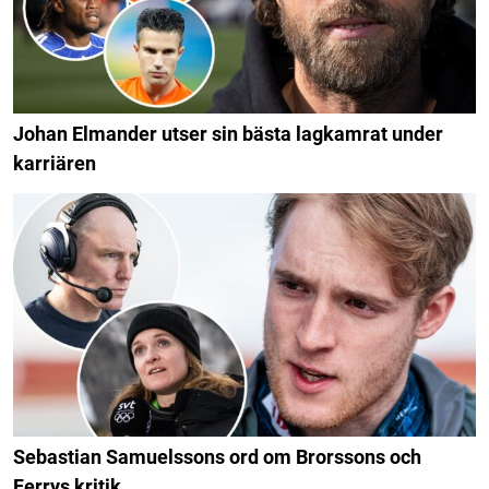
Johan Elmander utser sin bästa lagkamrat under
karriären
Sebastian Samuelssons ord om Brorssons och
Ferrys kritik