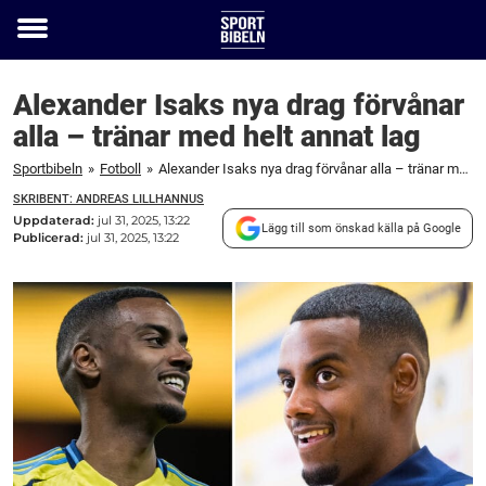
Toggle
menu
Alexander Isaks nya drag förvånar
alla – tränar med helt annat lag
Sportbibeln
»
Fotboll
»
Alexander Isaks nya drag förvånar alla – tränar med helt annat lag
SKRIBENT: ANDREAS LILLHANNUS
Uppdaterad:
jul 31, 2025, 13:22
Lägg till som önskad källa på Google
Publicerad:
jul 31, 2025, 13:22