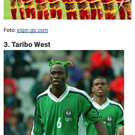
Foto:
espn.go.com
3. Taribo West