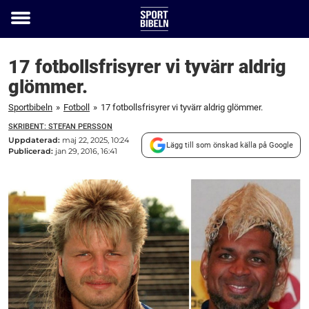
Toggle
menu
17 fotbollsfrisyrer vi tyvärr aldrig
glömmer.
Sportbibeln
»
Fotboll
»
17 fotbollsfrisyrer vi tyvärr aldrig glömmer.
SKRIBENT: STEFAN PERSSON
Uppdaterad:
maj 22, 2025, 10:24
Lägg till som önskad källa på Google
Publicerad:
jan 29, 2016, 16:41