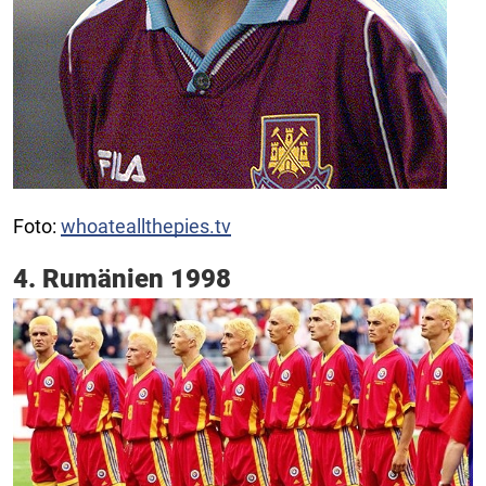
Foto:
whoateallthepies.tv
4. Rumänien 1998