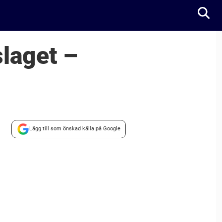
slaget –
Lägg till som önskad källa på Google