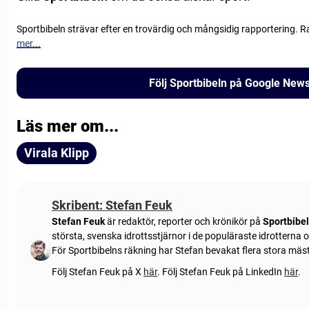
Sportbibeln strävar efter en trovärdig och mångsidig rapportering. R
mer...
Följ Sportbibeln på Google New
Läs mer om...
Virala Klipp
Skribent: Stefan Feuk
Stefan Feuk
är redaktör, reporter och krönikör på
Sportbibe
största, svenska idrottsstjärnor i de populäraste idrotterna
För Sportbibelns räkning har Stefan bevakat flera stora mä
Följ Stefan Feuk på X
här
.
Följ Stefan Feuk på LinkedIn
här
.