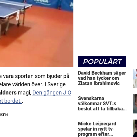
POPULÄRT
David Beckham säger
te vara sporten som bjuder på
vad han tycker om
Zlatan Ibrahimovic
lare världen över. I Sverige
ldners
magi,
Den gången J-O
Svenskarna
t bordet.
.
välkomnar SVT:s
beslut att ta tillbaka
Micke Leijnegard
Micke Leijnegard
spelar in nytt tv-
program efter