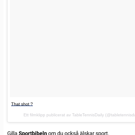
That shot ?
Ett filmklipp publicerat av TableTennisDaily (@tabletennisd
Gilla
Sportbibeln
om du också älskar sport.