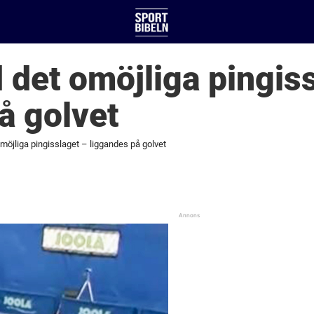
d det omöjliga pingis
å golvet
 omöjliga pingisslaget – liggandes på golvet