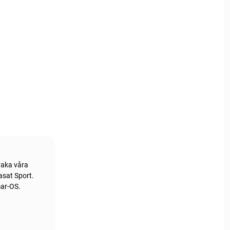
vaka våra
asat Sport.
mar-OS.