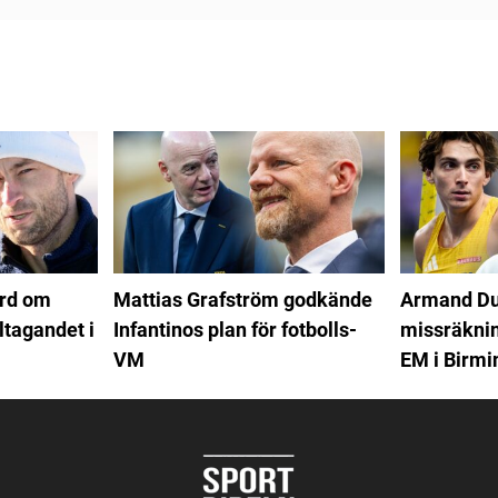
ord om
Mattias Grafström godkände
Armand Du
ltagandet i
Infantinos plan för fotbolls-
missräkning
VM
EM i Birm