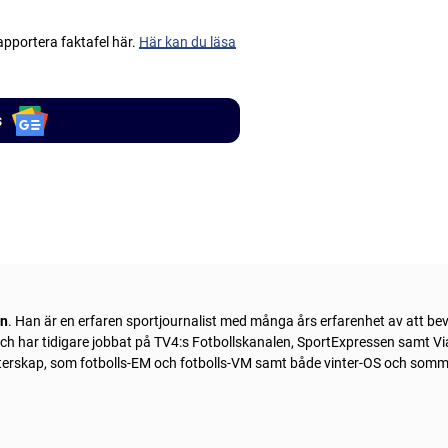
apportera faktafel här.
Här kan du läsa
s
ln
. Han är en erfaren sportjournalist med många års erfarenhet av att be
 och har tidigare jobbat på TV4:s Fotbollskanalen, SportExpressen samt Vi
sterskap, som fotbolls-EM och fotbolls-VM samt både vinter-OS och som