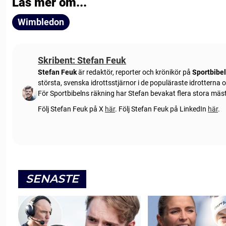
Läs mer om...
Wimbledon
Skribent: Stefan Feuk
Stefan Feuk
är redaktör, reporter och krönikör på
Sportbibe
största, svenska idrottsstjärnor i de populäraste idrotterna
För Sportbibelns räkning har Stefan bevakat flera stora mä
Följ Stefan Feuk på X
här
.
Följ Stefan Feuk på LinkedIn
här
.
SENASTE