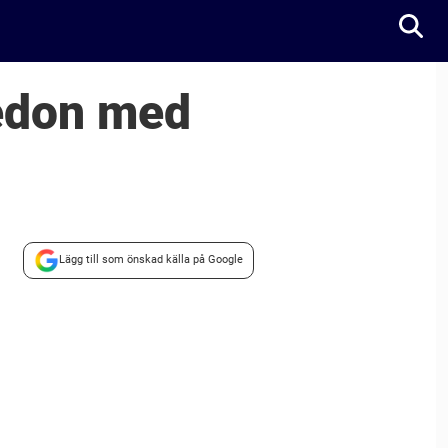
edon med
Lägg till som önskad källa på Google