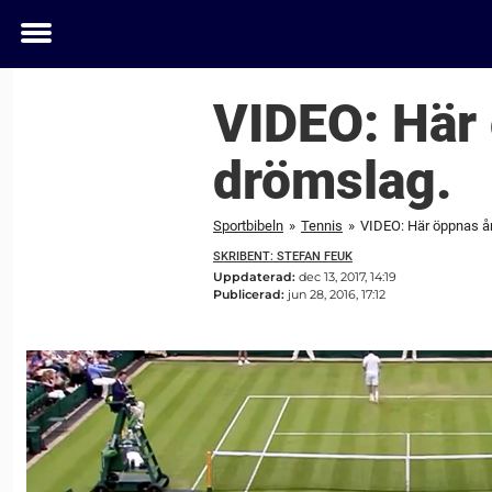
Toggle
menu
VIDEO: Här
drömslag.
Sportbibeln
»
Tennis
»
VIDEO: Här öppnas å
SKRIBENT: STEFAN FEUK
Uppdaterad:
dec 13, 2017, 14:19
Publicerad:
jun 28, 2016, 17:12