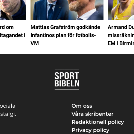
ord om
Mattias Grafström godkände
Armand Du
ltagandet i
Infantinos plan för fotbolls-
missräkning
VM
EM i Birm
ociala
Om oss
stalgi.
Våra skribenter
Redaktionell policy
Privacy policy