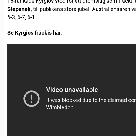
15-rankade Kyrgios stod för ett drömslag som fräckt
Stepanek
, till publikens stora jubel. Australiensare
6-3, 6-7, 6-1.
Se Kyrgios fräckis här: