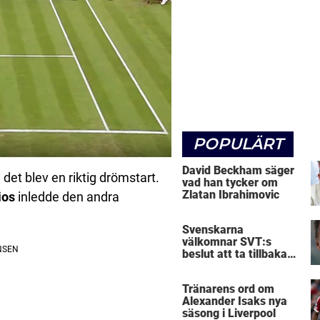
POPULÄRT
David Beckham säger
et blev en riktig drömstart.
vad han tycker om
Zlatan Ibrahimovic
ios
inledde den andra
Svenskarna
välkomnar SVT:s
beslut att ta tillbaka
Micke Leijnegard
Tränarens ord om
Alexander Isaks nya
säsong i Liverpool