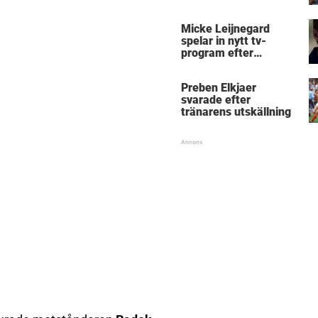
Micke Leijnegard
spelar in nytt tv-
program efter
Mästarnas mästare
Preben Elkjaer
svarade efter
tränarens utskällning