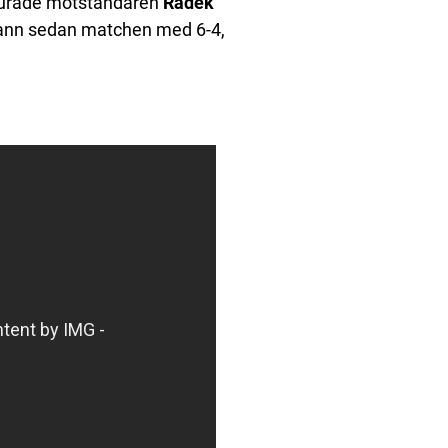
 lurade motståndaren
Radek
n vann sedan matchen med 6-4,