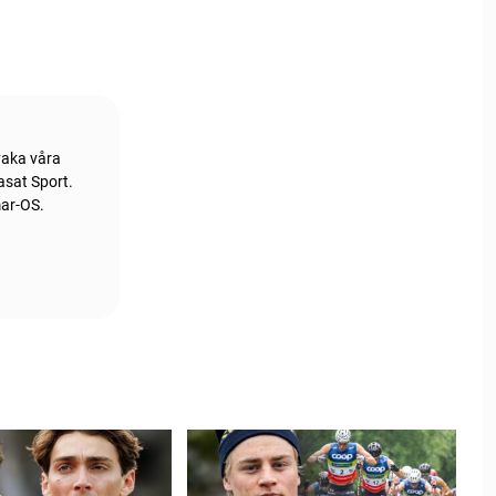
vaka våra
asat Sport.
mar-OS.