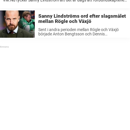
VM.Nu tycker Sanny Lindström att det är dags att förbundskaptenen
Sam Hallam släpper lös den unge NHL-spelaren.”Nu finns det ingen
anledning att vänta längre”, skriver ...
Sanny Lindströms ord efter slagsmålet
mellan Rögle och Växjö
Sent i andra perioden mellan Rögle och Växjö
började Anton Bengtsson och Dennis
Rasmussen att svinga mot varandra – båda fick
matchstraff.TV4-experten Sanny Lindström
yttrar sina tankar om slagsmålet.– Hoppas att
de inte väljer att ...