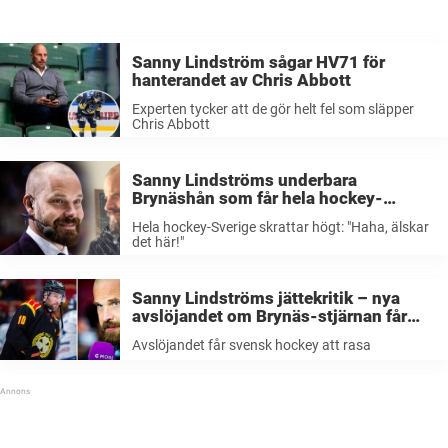
Sanny Lindström sågar HV71 för
hanterandet av Chris Abbott
Experten tycker att de gör helt fel som släpper
Chris Abbott
Sanny Lindströms underbara
Brynäshån som får hela hockey-
Sverige att skratta högt: ”Haha, älskar
Hela hockey-Sverige skrattar högt: "Haha, älskar
det här!”
det här!"
Sanny Lindströms jättekritik – nya
avslöjandet om Brynäs-stjärnan får
svensk hockey att rasa: ”Så gör man
Avslöjandet får svensk hockey att rasa
bara inte!”