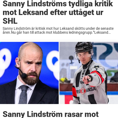
Sanny Lindströms tydliga kritik
mot Leksand efter uttåget ur
SHL
Sanny Lindström är kritisk mot hur Leksand skötts under de senaste
åren.Nu går han till attack mot klubbens ledningsgrupp.”Leksand
kommer behöva gå igenom ett stålbad av sällan skådat slag”, skriver
hockeyexperten i sin krönika i ...
Sanny Lindström rasar mot