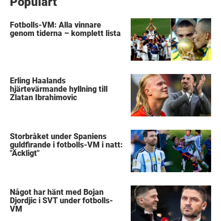
Populärt
Fotbolls-VM: Alla vinnare
genom tiderna – komplett lista
Erling Haalands
hjärtevärmande hyllning till
Zlatan Ibrahimovic
Storbråket under Spaniens
guldfirande i fotbolls-VM i natt:
"Äckligt"
Något har hänt med Bojan
Djordjic i SVT under fotbolls-
VM