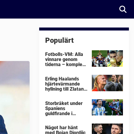
Populärt
Fotbolls-VM: Alla
vinnare genom
tiderna – komplett
lista
Erling Haalands
hjärtevärmande
hyllning till Zlatan
Ibrahimovic
Storbråket under
Spaniens
guldfirande i
fotbolls-VM i natt:
"Äckligt"
Något har hänt
med Bojan Djordjic