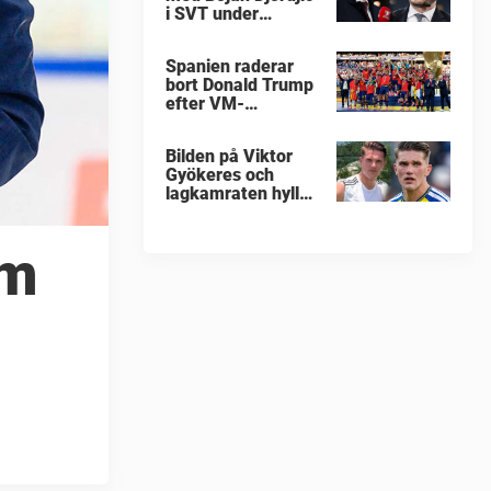
i SVT under
fotbolls-VM
Spanien raderar
bort Donald Trump
efter VM-
guldfirandet
Bilden på Viktor
Gyökeres och
lagkamraten hyllas
nu stort
om