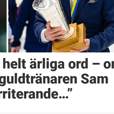
helt ärliga ord – 
h guldtränaren Sam
rriterande…”