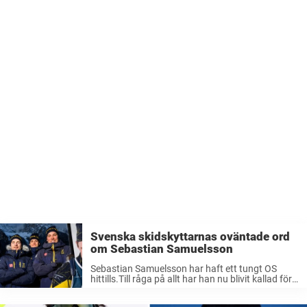
Svenska skidskyttarnas oväntade ord
om Sebastian Samuelsson
Sebastian Samuelsson har haft ett tungt OS
hittills.Till råga på allt har han nu blivit kallad för
pajas utav en av sina landslagskompisar.– Det
var inte snällt, säger han till SVT Sport. Den 28-