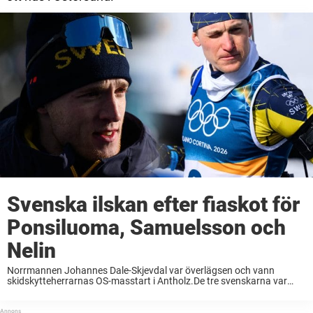
Svenska ilskan efter fiaskot för
Ponsiluoma, Samuelsson och
Nelin
Norrmannen Johannes Dale-Skjevdal var överlägsen och vann
skidskytteherrarnas OS-masstart i Antholz.De tre svenskarna var
svaga både i spåren och på skjutvallen – och sågade skidorna
efteråt.– Jag hade behövt 23 träff med de här skidorna, ...