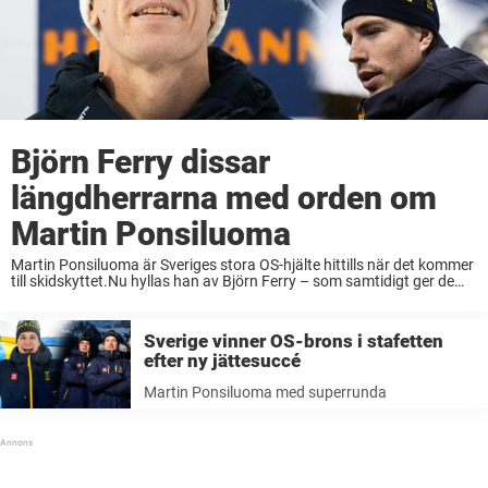
Björn Ferry dissar
längdherrarna med orden om
Martin Ponsiluoma
Martin Ponsiluoma är Sveriges stora OS-hjälte hittills när det kommer
till skidskyttet.Nu hyllas han av Björn Ferry – som samtidigt ger de
svenska längdherrarna en känga.– Det hade varit kul att se
Ponsiluoma i form på ...
Sverige vinner OS-brons i stafetten
efter ny jättesuccé
Martin Ponsiluoma med superrunda