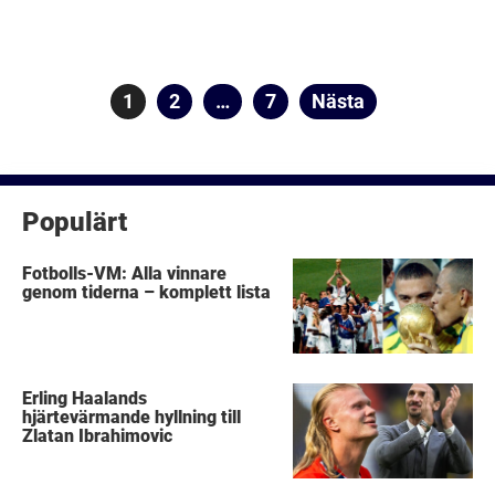
Sidnumrering
Sida
1
Sida
2
…
Sida
7
Nästa
för
inlägg
Populärt
Fotbolls-VM: Alla vinnare
genom tiderna – komplett lista
Erling Haalands
hjärtevärmande hyllning till
Zlatan Ibrahimovic