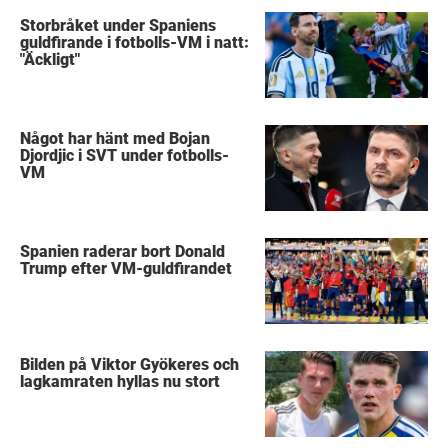
Storbråket under Spaniens
guldfirande i fotbolls-VM i natt:
"Äckligt"
Något har hänt med Bojan
Djordjic i SVT under fotbolls-
VM
Spanien raderar bort Donald
Trump efter VM-guldfirandet
Bilden på Viktor Gyökeres och
lagkamraten hyllas nu stort