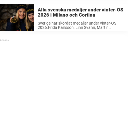
Alla svenska medaljer under vinter-OS
2026 i Milano och Cortina
Sverige har skördat medaljer under vinter-OS
2026.Frida Karlsson, Linn Svahn, Martin
Ponsiluoma, Ebba Andersson, Jonna Sundling
och Maja Dahlqvist samt syskonen Wranå och
lag Hasselborg har bärgat åtta OS-guld.Här är
samtliga svenska OS-medaljer under årets ...