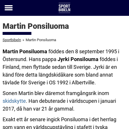
Toggle
menu
Martin Ponsiluoma
Sportbibeln
»
Martin Ponsiluoma
Martin Ponsiluoma
föddes den 8 september 1995 i
Östersund. Hans pappa
Jyrki Ponsilouma
föddes i
Finland, men flyttade sedan till Sverige. Jyrki är en
känd före detta längdskidåkare som bland annat
tävlade för Sverige i OS 1992 i Albertville.
Sonen Martin blev däremot framgångsrik inom
skidskytte
. Han debuterade i världscupen i januari
2017, då han var 21 år gammal.
Exakt ett år senare ingick Ponsiluoma i det herrlag
som vann en världscupstävling i stafett i tyska