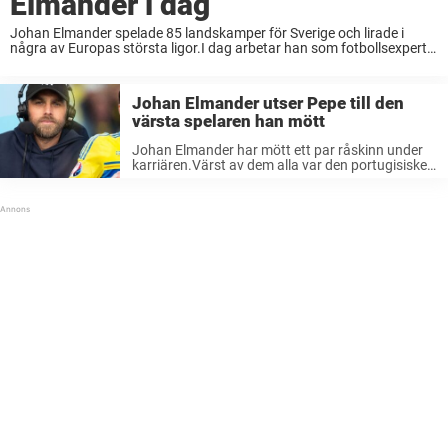
Elmander i dag
Johan Elmander spelade 85 landskamper för Sverige och lirade i
några av Europas största ligor.I dag arbetar han som fotbollsexpert
på Radiosporten.– Jag älskar att jobba där, säger han till
Sportbibeln. Han har vunnit SM-guld ...
Johan Elmander utser Pepe till den
värsta spelaren han mött
Johan Elmander har mött ett par råskinn under
karriären.Värst av dem alla var den portugisiske
mittbacken Pepe.– Jag har fortfarande kvar ett
ärr på låret sen jag mötte honom, säger han till
Sportbibeln. Han spelade ...