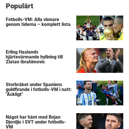
Populärt
Fotbolls-VM: Alla vinnare
genom tiderna – komplett lista
Erling Haalands
hjärtevärmande hyllning till
Zlatan Ibrahimovic
Storbråket under Spaniens
guldfirande i fotbolls-VM i natt:
"Äckligt"
Något har hänt med Bojan
Djordjic i SVT under fotbolls-
VM