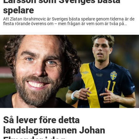
spelare
Att Zlatan Ibrahimovic är Sveriges bästa spelare genom tiderna är de
flesta rörande överens om – men frågan är vem som är tvåa på
listan.Enligt den gamle landslagsanfallaren Johan Elmander är
svaret Henrik Larsson.– En ...
Så lever före detta
landslagsmannen Johan