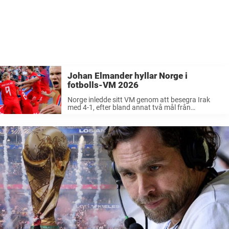
Johan Elmander hyllar Norge i
fotbolls-VM 2026
Norge inledde sitt VM genom att besegra Irak
med 4-1, efter bland annat två mål från
världsstjärnan Erling Haaland.Nu säger
Radiosportens expert Johan Elmander vad han
tycker om det norska landslaget.– Jag tror att de
...