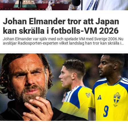
Johan Elmander tror att Japan
kan skrälla i fotbolls-VM 2026
Johan Elmander var själv med och spelade VM med Sverige 2006.Nu
avslöjar Radiosporten-experten vilket landslag han tror kan skrälla i
årets mästerskap.– Jag höjer ett varningens finger för Japan, säger
han till Sportbibeln. Johan Elmander, ...