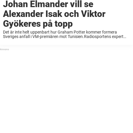
Johan Elmander vill se
Alexander Isak och Viktor
Gyökeres på topp
Det är inte helt uppenbart hur Graham Potter kommer formera
Sveriges anfall i VM-premiären mot Tunisien.Radiosportens expert
Johan Elmander vill i alla fall se Viktor Gyökeres och Alexander Isak
tillsammans på topp.– Jag tycker att ...