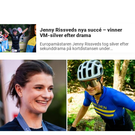
Jenny Rissveds nya succé – vinner
VM-silver efter drama
Europamästaren Jenny Rissveds tog silver efter
sekunddrama på kortdistansen under
mountainbike-VM i Valais, Schweiz. 31-åringen
var fyra sekunder bakom guldmedaljören och
hemmaåkaren Alessandra Keller som vann på
tiden 20.43. Jennifer Jackson, Kanada, tog
brons. LÄS ...