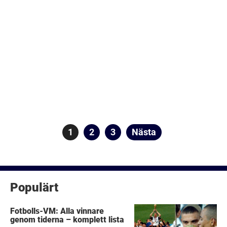
Sidnumrering
Sida
1
Sida
2
Sida
3
Nästa
för
inlägg
Populärt
Fotbolls-VM: Alla vinnare
genom tiderna – komplett lista