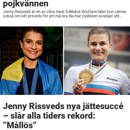
pojkvännen
Jenny Rissveds är en av våra mest folkkära idrottare.Men hon värnar
också om sitt privatliv för att må bra.Nu har cyklisten avslöjat sitt
hemliga kärleksbeslut med pojkvännen Simon. Hon är en av Sveriges
bästa cyklister ...
Jenny Rissveds nya jättesuccé
– slår alla tiders rekord:
”Mållös”