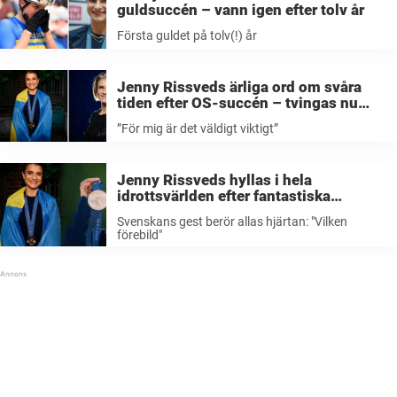
guldsuccén – vann igen efter tolv år
Första guldet på tolv(!) år
Jenny Rissveds ärliga ord om svåra
tiden efter OS-succén – tvingas nu
sätta ned foten: ”Det är viktigt för mig”
”För mig är det väldigt viktigt”
Jenny Rissveds hyllas i hela
idrottsvärlden efter fantastiska
agerandet mot OS-rivalen – svenskans
Svenskans gest berör allas hjärtan: "Vilken
gest berör allas hjärtan: ”Vilken
förebild"
förebild”