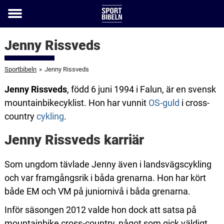
Toggle
menu
Jenny Rissveds
Sportbibeln
»
Jenny Rissveds
Jenny Rissveds
, född 6 juni 1994 i Falun, är en svensk
mountainbikecyklist. Hon har vunnit
OS-guld
i cross-
country
cykling
.
Jenny Rissveds karriär
Som ungdom tävlade Jenny även i landsvägscykling
och var framgångsrik i båda grenarna. Hon har kört
både EM och VM på juniornivå i båda grenarna.
Inför säsongen 2012 valde hon dock att satsa på
mountainbike cross-country, något som gick väldigt