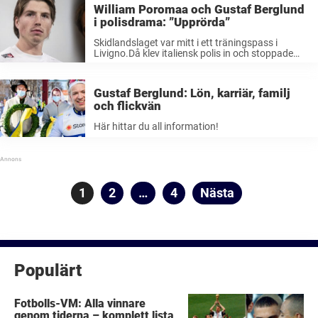
William Poromaa och Gustaf Berglund
i polisdrama: ”Upprörda”
Skidlandslaget var mitt i ett träningspass i
Livigno.Då klev italiensk polis in och stoppade
William Poromaa och Gustaf Berglund.– De ville
ha in mig i polisbilen, säger Poromaa till
Expressen. Svenska skidlandslaget laddar för en
Gustaf Berglund: Lön, karriär, familj
...
och flickvän
Här hittar du all information!
Sidnumrering
Sida
1
Sida
2
…
Sida
4
Nästa
för
inlägg
Populärt
Fotbolls-VM: Alla vinnare
genom tiderna – komplett lista