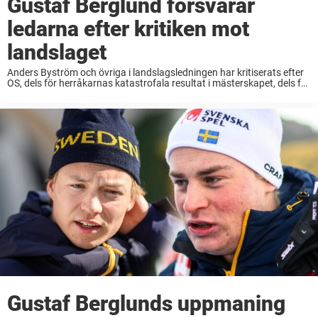
Gustaf Berglund försvarar
ledarna efter kritiken mot
landslaget
Anders Byström och övriga i landslagsledningen har kritiserats efter
OS, dels för herråkarnas katastrofala resultat i mästerskapet, dels för
behandlingen av Linn Svahn.Nu rider Gustaf Berglund ut till deras
försvar.– Jag tycker de får lite ...
Gustaf Berglunds uppmaning