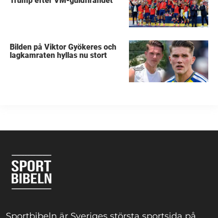
Trump efter VM-guldfirandet
Bilden på Viktor Gyökeres och
lagkamraten hyllas nu stort
Sportbibeln är Sveriges största sportsida på