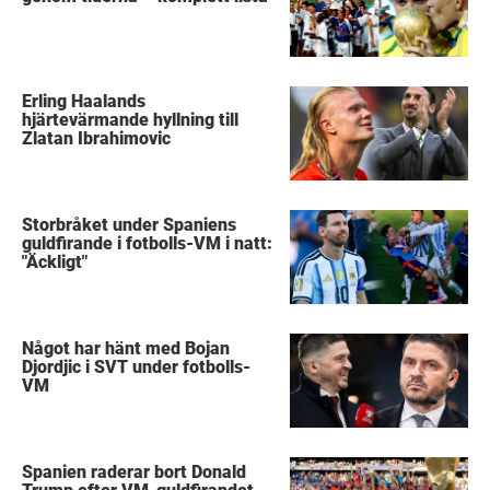
Erling Haalands
hjärtevärmande hyllning till
Zlatan Ibrahimovic
Storbråket under Spaniens
guldfirande i fotbolls-VM i natt:
"Äckligt"
Något har hänt med Bojan
Djordjic i SVT under fotbolls-
VM
Spanien raderar bort Donald