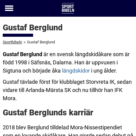
Toggle
menu
Gustaf Berglund
Sportbibeln
»
Gustaf Berglund
Gustaf Berglund
är en svensk längdskidåkare som är
född 1998 i Säfsnäs, Dalarna. Han är uppvuxen i
Sigtuna och började åka
längdskidor
i ung ålder.
Gustaf tävlade först för klubblaget Storvreta IK, sedan
vidare till Arlanda-Märsta SK och nu tillhör han IFK
Mora.
Gustaf Berglunds karriär
2018 blev Berglund tilldelad Mora-Nissestipendiet
som en lovande skidåkare. Han gjorde sedan debut på