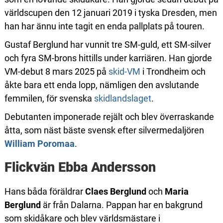
världscupen den 12 januari 2019 i tyska Dresden, men
han har ännu inte tagit en enda pallplats på touren.
Gustaf Berglund har vunnit tre SM-guld, ett SM-silver
och fyra SM-brons hittills under karriären. Han gjorde
VM-debut 8 mars 2025 på
skid-VM
i Trondheim och
åkte bara ett enda lopp, nämligen den avslutande
femmilen, för svenska
skidlandslaget
.
Debutanten imponerade rejält och blev överraskande
åtta, som näst bäste svensk efter silvermedaljören
William Poromaa
.
Flickvän Ebba Andersson
Hans båda föräldrar
Claes Berglund
och
Maria
Berglund
är från Dalarna. Pappan har en bakgrund
som skidåkare och blev världsmästare i