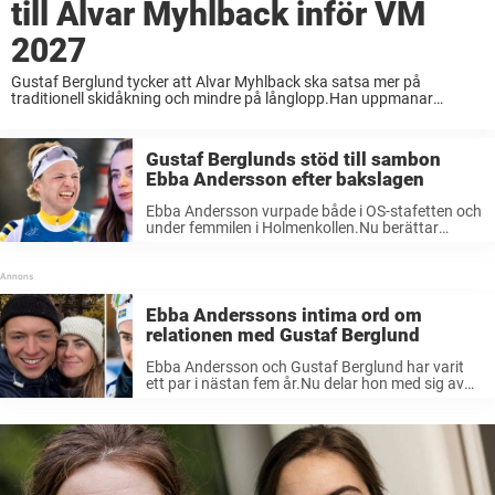
till Alvar Myhlback inför VM
2027
Gustaf Berglund tycker att Alvar Myhlback ska satsa mer på
traditionell skidåkning och mindre på långlopp.Han uppmanar
talangen att satsa stenhårt mot Falun-VM nästa år.– Det skulle vara
väldigt roligt att få se honom i ...
Gustaf Berglunds stöd till sambon
Ebba Andersson efter bakslagen
Ebba Andersson vurpade både i OS-stafetten och
under femmilen i Holmenkollen.Nu berättar
hennes sambo för Sportbibeln om hur hon vill bli
stöttad av honom när det går dåligt.– Hon
brukar inte vilja ha den approachen ...
Ebba Anderssons intima ord om
relationen med Gustaf Berglund
Ebba Andersson och Gustaf Berglund har varit
ett par i nästan fem år.Nu delar hon med sig av
intima detaljer om förhållandet.– Jag är ganska
glad att jag hittade Gustaf, säger hon i
Fördomspodden. Både ...