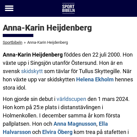
Toggle
menu
Anna-Karin Heijdenberg
Sportbibeln
»
Anna-Karin Heijdenberg
Anna-Karin Heijdenberg
föddes den 22 juli 2000. Hon
växte upp i Singsjön utanför Östersund. Hon är en
svensk
skidskytt
som tävlar för Tullus Skyttegille. När
hon växte upp var skidskytten
Helena Ekholm
hennes
stora idol.
Hon gjorde sin debut i
världscupen
den 1 mars 2024.
Hon kom på 25:e plats i distanstävlingen i
Holmenkollen. I december samma år kom första
pallplatsen. Hon och
Anna Magnusson
,
Ella
Halvarsson
och
Elvira Öberg
kom trea på stafetten i