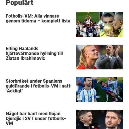
Populärt
Fotbolls-VM: Alla vinnare
genom tiderna – komplett lista
Erling Haalands
hjärtevärmande hyllning till
Zlatan Ibrahimovic
Storbråket under Spaniens
guldfirande i fotbolls-VM i natt:
"Äckligt"
Något har hänt med Bojan
Djordjic i SVT under fotbolls-
VM