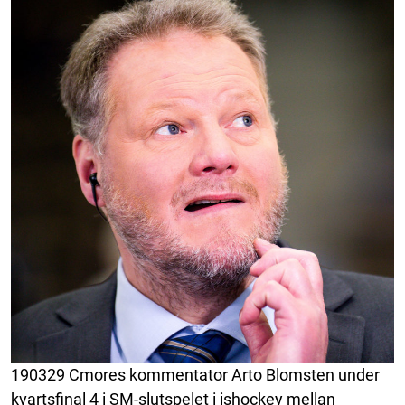
190329 Cmores kommentator Arto Blomsten under
kvartsfinal 4 i SM-slutspelet i ishockey mellan