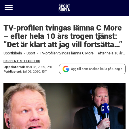
Toggle
menu
TV-profilen tvingas lämna C More
– efter hela 10 års trogen tjänst:
”Det är klart att jag vill fortsätta…”
Sportbibeln
»
Sport
»
TV-profilen tvingas lämna C More – efter hela 10 års trogen tjänst: "Det är klart att jag vill fortsätta..."
SKRIBENT: STEFAN FEUK
Uppdaterad:
mar 18, 2025, 13:11
Lägg till som önskad källa på Google
Publicerad:
jul 03, 2020, 15:11