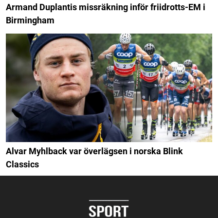
Armand Duplantis missräkning inför friidrotts-EM i
Birmingham
Alvar Myhlback var överlägsen i norska Blink
Classics