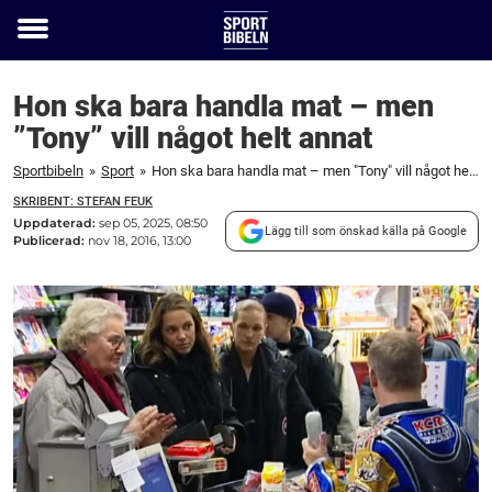
Toggle
menu
Hon ska bara handla mat – men
”Tony” vill något helt annat
Sportbibeln
»
Sport
»
Hon ska bara handla mat – men "Tony" vill något helt annat
SKRIBENT: STEFAN FEUK
Uppdaterad:
sep 05, 2025, 08:50
Lägg till som önskad källa på Google
Publicerad:
nov 18, 2016, 13:00