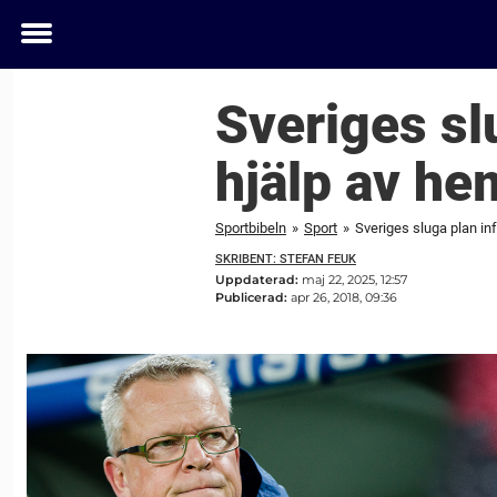
Toggle
menu
Sveriges sl
hjälp av he
Sportbibeln
»
Sport
»
Sveriges sluga plan in
SKRIBENT: STEFAN FEUK
Uppdaterad:
maj 22, 2025, 12:57
Publicerad:
apr 26, 2018, 09:36