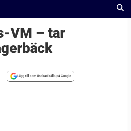
ls-VM – tar
agerbäck
Lägg till som önskad källa på Google