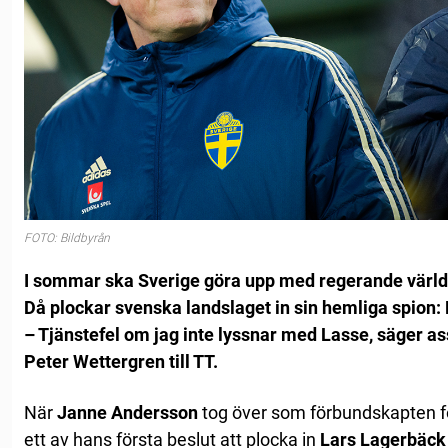
FOTO: Bildbyrån
I sommar ska Sverige göra upp med regerande värl
Då plockar svenska landslaget in sin hemliga spion:
– Tjänstefel om jag inte lyssnar med Lasse, säger a
Peter Wettergren till TT.
När
Janne Andersson
tog över som förbundskapten fö
ett av hans första beslut att plocka in
Lars Lagerbäck