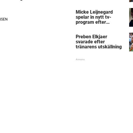
Micke Leijnegard
spelar in nytt tv-
program efter
Mästarnas mästare
Preben Elkjaer
svarade efter
tränarens utskällning