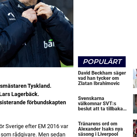
POPULÄRT
David Beckham säger
vad han tycker om
Zlatan Ibrahimovic
dsmästaren Tyskland.
 Lars Lagerbäck.
Svenskarna
ssisterande förbundskapten
välkomnar SVT:s
beslut att ta tillbaka
Micke Leijnegard
Tränarens ord om
r Sverige efter EM 2016 var
Alexander Isaks nya
som rådgivare. Men sedan
säsong i Liverpool