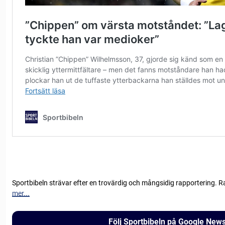
Sportbibeln strävar efter en trovärdig och mångsidig rapportering. R
mer...
Följ Sportbibeln på Google New