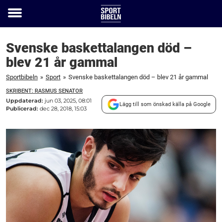
Toggle
menu
Svenske baskettalangen död –
blev 21 år gammal
Sportbibeln
»
Sport
»
Svenske baskettalangen död – blev 21 år gammal
SKRIBENT: RASMUS SENATOR
Uppdaterad:
jun 03, 2025, 08:01
Lägg till som önskad källa på Google
Publicerad:
dec 28, 2018, 15:03