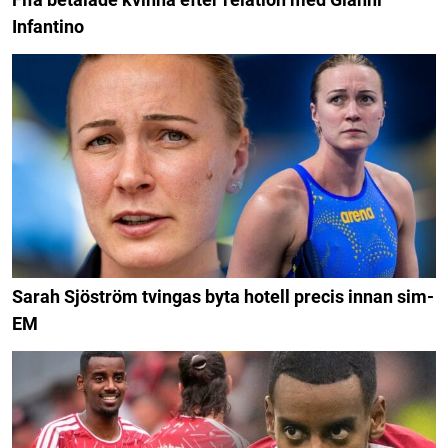
Infantino
Sarah Sjöström tvingas byta hotell precis innan sim-
EM