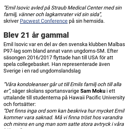
”Emil Isovic avled på Straub Medical Center med sin
familj, vänner och lagkamrater vid sin sida”
,
skriver
Pacwest Conference
på sin hemsida.
Blev 21 år gammal
Emil Isovic var en del av den svenska klubben Malbas
P97-lag som bland annat vann ungdoms-SM. Efter
säsongen 2016/2017 flyttade han till USA för att
spela collegebasket. Han representerade även
Sverige i en rad ungdomslandslag
”Våra kondoleanser går ut till Emils familj och till alla
er”
, säger skolans sportansvarige
Sam Moku
i ett
uttalande till studenterna på Hawaii Pacific University
och fortsätter:
”Det finns inga ord som kan beskriva hur mycket Emil
kommer vara saknad. Må vi finna tröst hos varandra
och minns en ung man som satte stora avtryck i våra