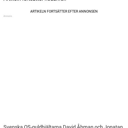
Svenska OS-guldhjältarna David Åhman och Jonatan