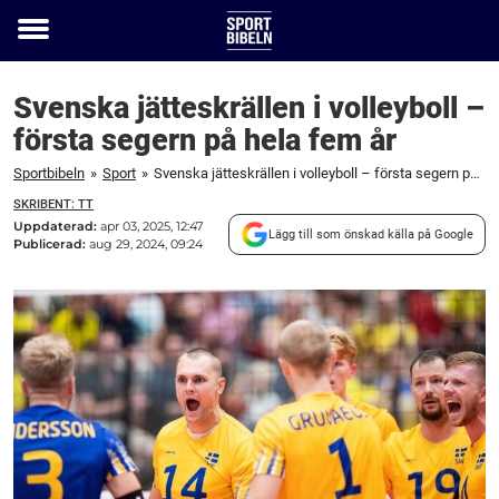
Toggle
menu
Svenska jätteskrällen i volleyboll –
första segern på hela fem år
Sportbibeln
»
Sport
»
Svenska jätteskrällen i volleyboll – första segern på hela fem år
SKRIBENT: TT
Uppdaterad:
apr 03, 2025, 12:47
Lägg till som önskad källa på Google
Publicerad:
aug 29, 2024, 09:24