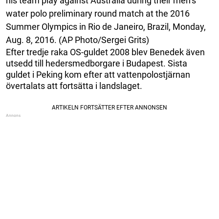
his team play against Australia during their men’s
water polo preliminary round match at the 2016
Summer Olympics in Rio de Janeiro, Brazil, Monday,
Aug. 8, 2016. (AP Photo/Sergei Grits)
Efter tredje raka OS-guldet 2008 blev Benedek även
utsedd till hedersmedborgare i Budapest. Sista
guldet i Peking kom efter att vattenpolostjärnan
övertalats att fortsätta i landslaget.