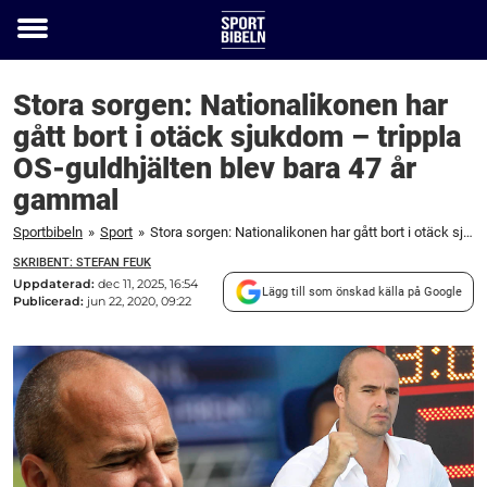
Toggle
menu
Stora sorgen: Nationalikonen har
gått bort i otäck sjukdom – trippla
OS-guldhjälten blev bara 47 år
gammal
Sportbibeln
»
Sport
»
Stora sorgen: Nationalikonen har gått bort i otäck sjukdom – trippla OS-guldhjälten blev bara 47 år gammal
SKRIBENT: STEFAN FEUK
Uppdaterad:
dec 11, 2025, 16:54
Lägg till som önskad källa på Google
Publicerad:
jun 22, 2020, 09:22