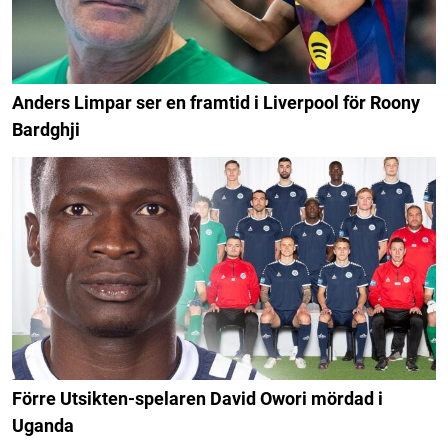
Anders Limpar ser en framtid i Liverpool för Roony
Bardghji
Förre Utsikten-spelaren David Owori mördad i
Uganda