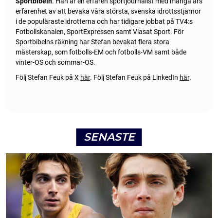
Sportbibeln
. Han är en erfaren sportjournalist med många års
erfarenhet av att bevaka våra största, svenska idrottsstjärnor
i de populäraste idrotterna och har tidigare jobbat på TV4:s
Fotbollskanalen, SportExpressen samt Viasat Sport. För
Sportbibelns räkning har Stefan bevakat flera stora
mästerskap, som fotbolls-EM och fotbolls-VM samt både
vinter-OS och sommar-OS.
Följ Stefan Feuk på X
här
.
Följ Stefan Feuk på LinkedIn
här
.
SENASTE