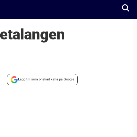
etalangen
Lägg till som önskad källa på Google