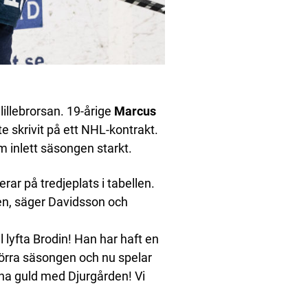
illebrorsan. 19-årige
Marcus
te skrivit på ett NHL-kontrakt.
 inlett säsongen starkt.
rar på tredjeplats i tabellen.
gen, säger Davidsson och
 lyfta Brodin! Han har haft en
förra säsongen och nu spelar
inna guld med Djurgården! Vi