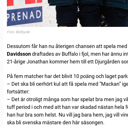
Foto: Bildbyrån
Dessutom får han nu återigen chansen att spela med l
Davidsson
draftades av Buffalo i fjol, men har ännu in
21-årige Jonathan kommer hem till ett Djurgården som
På fem matcher har det blivit 10 poäng och laget parke
– Det ska bli oerhört kul att få spela med ”Mackan” i
fortsätter:
– Det är otroligt många som har spelat bra men jag vill
tuff period i och med att han var skadad nästan hela 
han hur bra som helst. Nu vill jag bara hem, jag vill v
ska bli svenska mästare den här säsongen.