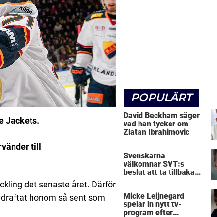
POPULÄRT
David Beckham säger
ue Jackets.
vad han tycker om
Zlatan Ibrahimovic
vänder till
Svenskarna
välkomnar SVT:s
beslut att ta tillbaka
Micke Leijnegard
ckling det senaste året. Därför
Micke Leijnegard
a draftat honom så sent som i
spelar in nytt tv-
program efter