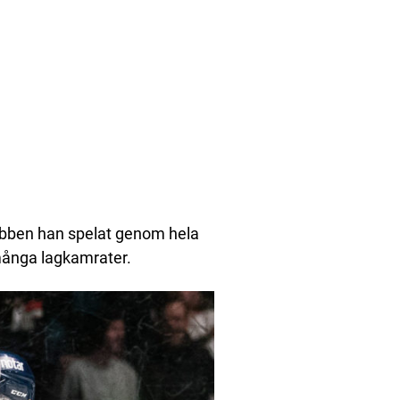
lubben han spelat genom hela
v många lagkamrater.