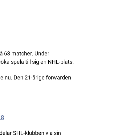
på 63 matcher. Under
ka spela till sig en NHL-plats.
inte nu. Den 21-årige forwarden
18
ddelar SHL-klubben via sin