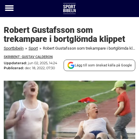
Toggle
menu
Robert Gustafsson som
trekampare i bortglömda klippet
Sportbibeln
»
Sport
»
Robert Gustafsson som trekampare i bortglömda klippet
SKRIBENT: GUSTAV CALDERON
Uppdaterad:
jun 02, 2025, 14:24
Lägg till som önskad källa på Google
Publicerad:
dec 18, 2022, 07:30