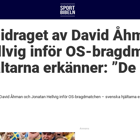
idraget av David Åh
llvig inför OS-bragd
ltarna erkänner: ”De 