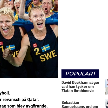
POPULÄRT
David Beckham säger
vad han tycker om
Zlatan Ibrahimovic
yboll.
 revansch på Qatar.
Sebastian
drag som blev avgörande.
Samuelssons ord om