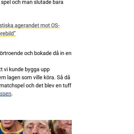
s spel och man slutade bara
tastiska agerandet mot OS-
rebild”
vförtroende och bokade då in en
att vi kunde bygga upp
 dem lagen som ville köra. Så då
 matchspel och det blev en tuff
essen
.