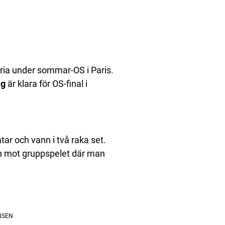
oria under sommar-OS i Paris.
ig
är klara för OS-final i
ar och vann i två raka set.
h mot gruppspelet där man