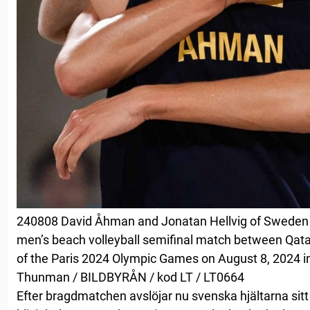
240808 David Åhman and Jonatan Hellvig of Sweden c
men’s beach volleyball semifinal match between Qat
of the Paris 2024 Olympic Games on August 8, 2024 in
Thunman / BILDBYRÅN / kod LT / LT0664
Efter bragdmatchen avslöjar nu svenska hjältarna si