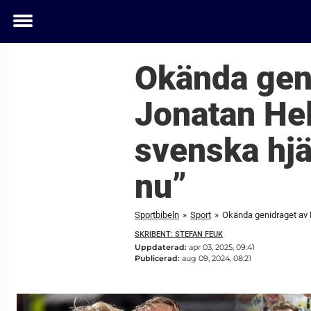
Toggle
menu
Okända gen
Jonatan He
svenska hjä
nu”
Sportbibeln
»
Sport
»
SKRIBENT: STEFAN FEUK
Uppdaterad:
apr 03, 2025, 09:41
Publicerad:
aug 09, 2024, 08:21