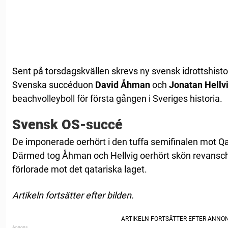
Sent på torsdagskvällen skrevs ny svensk idrottshist
Svenska succéduon
David Åhman
och
Jonatan Hellv
beachvolleyboll för första gången i Sveriges historia.
Svensk OS-succé
De imponerade oerhört i den tuffa semifinalen mot Qat
Därmed tog Åhman och Hellvig oerhört skön revansc
förlorade mot det qatariska laget.
Artikeln fortsätter efter bilden.