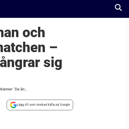
man och
matchen –
ångrar sig
Okända genidraget av David Åhman och Jonatan Hellvig inför OS-bragdmatchen – svenska hjältarna erkänner: "De ångrar sig nu"
Lägg till som önskad källa på Google