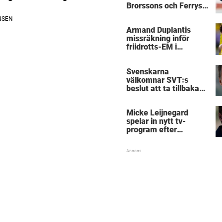
Brorssons och Ferrys
kritik
Armand Duplantis
missräkning inför
friidrotts-EM i
Birmingham
Svenskarna
välkomnar SVT:s
beslut att ta tillbaka
Micke Leijnegard
Micke Leijnegard
spelar in nytt tv-
program efter
Mästarnas mästare