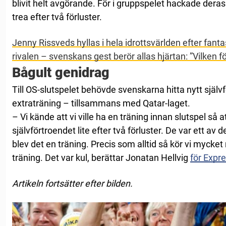
blivit helt avgörande. För i gruppspelet hackade dera
trea efter två förluster.
Jenny Rissveds hyllas i hela idrottsvärlden efter fan
rivalen – svenskans gest berör allas hjärtan: ”Vilken fö
Bågult genidrag
Till OS-slutspelet behövde svenskarna hitta nytt själ
extraträning – tillsammans med Qatar-laget.
– Vi kände att vi ville ha en träning innan slutspel så 
självförtroendet lite efter två förluster. De var ett av
blev det en träning. Precis som alltid så kör vi mycket
träning. Det var kul, berättar Jonatan Hellvig
för Expr
Artikeln fortsätter efter bilden.