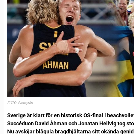
FOTO: Bildbyrån
Sverige är klart för en historisk OS-final i beachvolle
Succéduon David Åhman och Jonatan Hellvig tog stor
Nu avslöjar blågula bragdhjältarna sitt okända geni