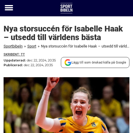
Toggle
menu
Nya storsuccén för Isabelle Haak
– utsedd till världens bästa
Sportbibeln
»
Sport
»
Nya storsuccén för Isabelle Haak – utsedd till världens bästa
SKRIBENT: TT
Uppdaterad:
dec 22, 2024, 20:35
Lägg till som önskad källa på Google
Publicerad:
dec 22, 2024, 20:35