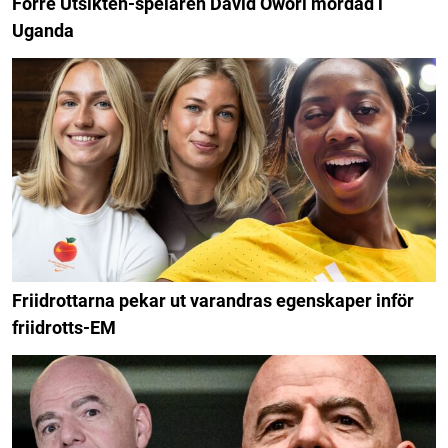
Förre Utsikten-spelaren David Owori mördad i
Uganda
Friidrottarna pekar ut varandras egenskaper inför
friidrotts-EM