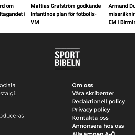
ord om
Mattias Grafström godkände
Armand Du
ltagandet i
Infantinos plan för fotbolls-
missräkning
VM
EM i Birm
ociala
Om oss
stalgi.
Våra skribenter
Redaktionell policy
Privacy policy
roduceras
Kontakta oss
Annonsera hos oss
Alla ämnen A-Ö