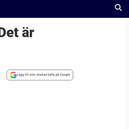
Det är
Lägg till som önskad källa på Google