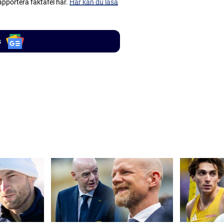
apportera faktafel här.
Här kan du läsa
s