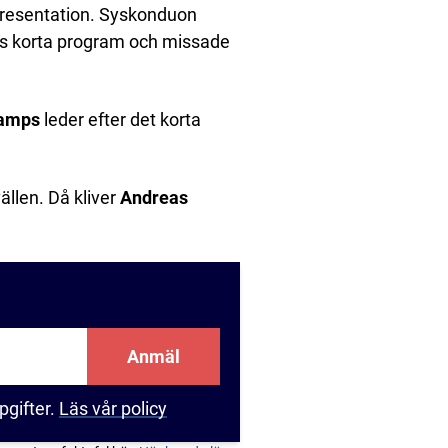
epresentation. Syskonduon
ns korta program och missade
amps
leder efter det korta
ällen. Då kliver
Andreas
Anmäl
pgifter.
Läs vår policy