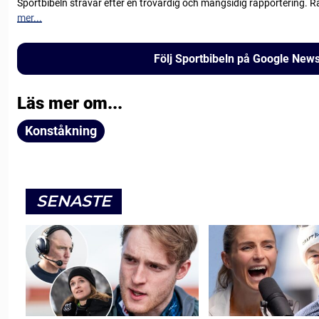
Sportbibeln strävar efter en trovärdig och mångsidig rapportering. R
mer...
Följ Sportbibeln på Google New
Läs mer om...
Konståkning
SENASTE