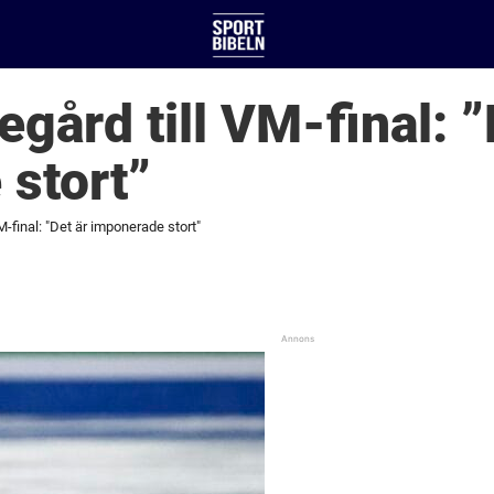
egård till VM-final: ”
stort”
VM-final: "Det är imponerade stort"