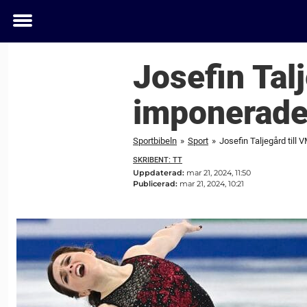
Toggle
menu
Josefin Talj
imponerade 
Sportbibeln
»
Sport
»
Josefin Taljegård till 
SKRIBENT: TT
Uppdaterad:
mar 21, 2024, 11:50
Publicerad:
mar 21, 2024, 10:21