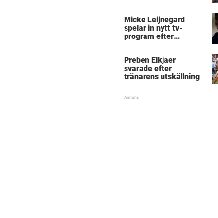
Micke Leijnegard
spelar in nytt tv-
program efter
Mästarnas mästare
Preben Elkjaer
svarade efter
tränarens utskällning