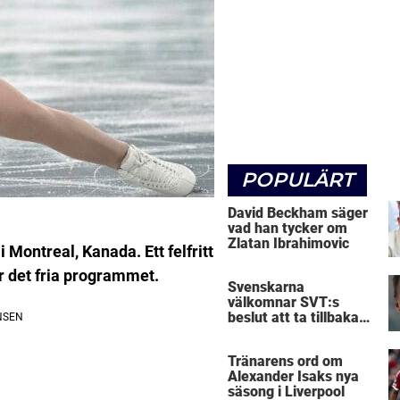
POPULÄRT
David Beckham säger
vad han tycker om
Zlatan Ibrahimovic
M i Montreal, Kanada.
Ett felfritt
r det fria programmet.
Svenskarna
välkomnar SVT:s
beslut att ta tillbaka
Micke Leijnegard
Tränarens ord om
Alexander Isaks nya
säsong i Liverpool