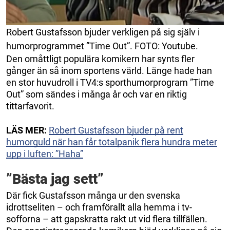
Robert Gustafsson bjuder verkligen på sig själv i
humorprogrammet ”Time Out”. FOTO: Youtube.
Den omåttligt populära komikern har synts fler
gånger än så inom sportens värld. Länge hade han
en stor huvudroll i TV4:s sporthumorprogram ”Time
Out” som sändes i många år och var en riktig
tittarfavorit.
LÄS MER:
Robert Gustafsson bjuder på rent
humorguld när han får totalpanik flera hundra meter
upp i luften: ”Haha”
”Bästa jag sett”
Där fick Gustafsson många ur den svenska
idrottseliten – och framförallt alla hemma i tv-
sofforna – att gapskratta rakt ut vid flera tillfällen.