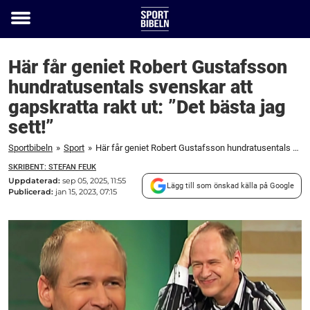
Toggle
menu
Här får geniet Robert Gustafsson
hundratusentals svenskar att
gapskratta rakt ut: ”Det bästa jag
sett!”
Sportbibeln
»
Sport
»
Här får geniet Robert Gustafsson hundratusentals svenskar att gapskratta rakt ut: "Det bästa jag sett!"
SKRIBENT: STEFAN FEUK
Uppdaterad:
sep 05, 2025, 11:55
Lägg till som önskad källa på Google
Publicerad:
jan 15, 2023, 07:15