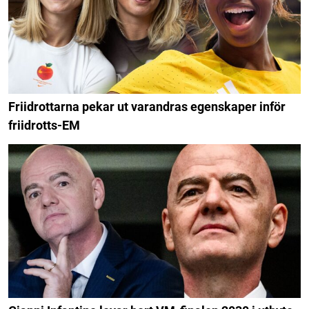
Friidrottarna pekar ut varandras egenskaper inför
friidrotts-EM