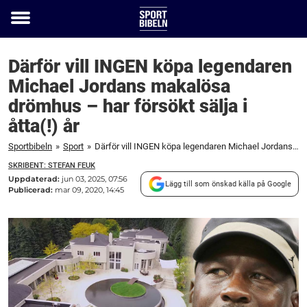
Toggle
menu
Därför vill INGEN köpa legendaren
Michael Jordans makalösa
drömhus – har försökt sälja i
åtta(!) år
Sportbibeln
»
Sport
»
Därför vill INGEN köpa legendaren Michael Jordans makalösa drömhus – har försökt sälja i åtta(!) år
SKRIBENT: STEFAN FEUK
Uppdaterad:
jun 03, 2025, 07:56
Lägg till som önskad källa på Google
Publicerad:
mar 09, 2020, 14:45