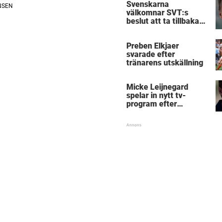
Svenskarna
välkomnar SVT:s
beslut att ta tillbaka
Micke Leijnegard
Preben Elkjaer
svarade efter
tränarens utskällning
Micke Leijnegard
spelar in nytt tv-
program efter
Mästarnas mästare