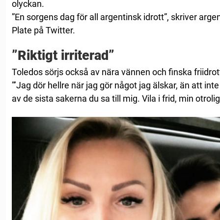
olyckan.
”En sorgens dag för all argentinsk idrott”, skriver arg
Plate på Twitter.
”Riktigt irriterad”
Toledos sörjs också av nära vännen och finska friidro
”’Jag dör hellre när jag gör något jag älskar, än att int
av de sista sakerna du sa till mig. Vila i frid, min otrol