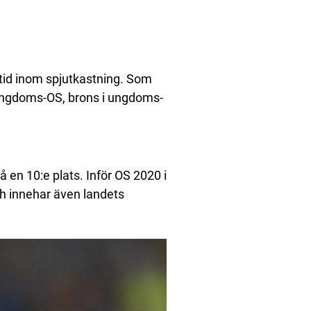
id inom spjutkastning. Som
ungdoms-OS, brons i ungdoms-
 en 10:e plats. Inför OS 2020 i
h innehar även landets