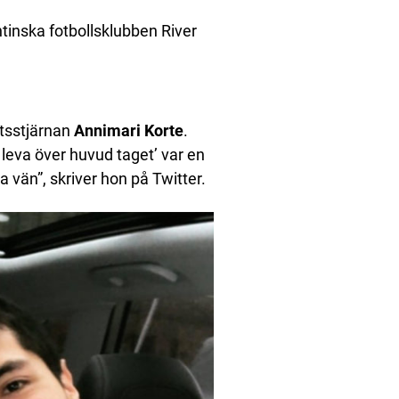
entinska fotbollsklubben River
ttsstjärnan
Annimari Korte
.
e leva över huvud taget’ var en
iga vän”, skriver hon på Twitter.