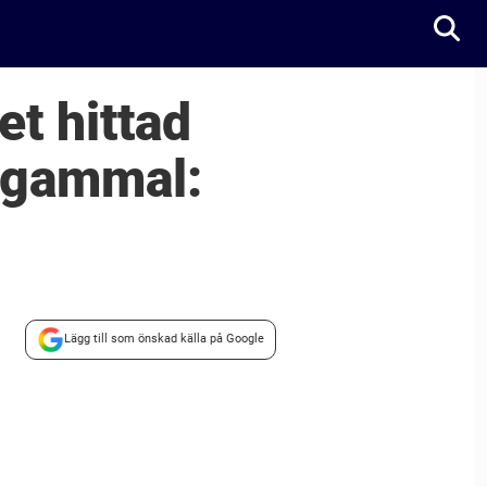
t hittad
r gammal:
Lägg till som önskad källa på Google