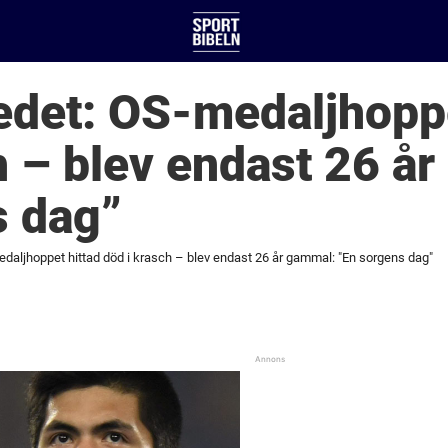
det: OS-medaljhoppe
h – blev endast 26 å
s dag”
aljhoppet hittad död i krasch – blev endast 26 år gammal: "En sorgens dag"