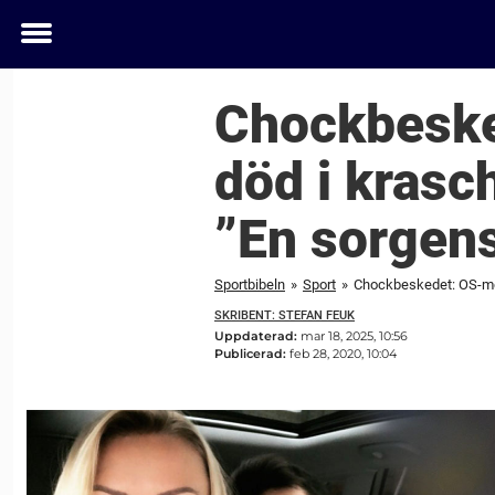
Toggle
menu
Chockbeske
död i krasc
”En sorgen
Sportbibeln
»
Sport
»
Chockbeskedet: OS-med
SKRIBENT: STEFAN FEUK
Uppdaterad:
mar 18, 2025, 10:56
Publicerad:
feb 28, 2020, 10:04