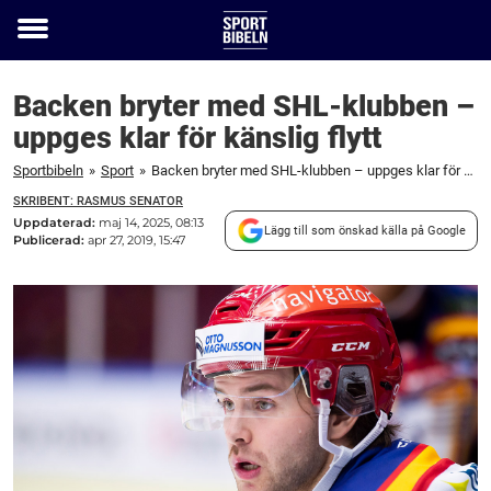
Toggle
menu
Backen bryter med SHL-klubben –
uppges klar för känslig flytt
Sportbibeln
»
Sport
»
Backen bryter med SHL-klubben – uppges klar för känslig flytt
SKRIBENT: RASMUS SENATOR
Uppdaterad:
maj 14, 2025, 08:13
Lägg till som önskad källa på Google
Publicerad:
apr 27, 2019, 15:47