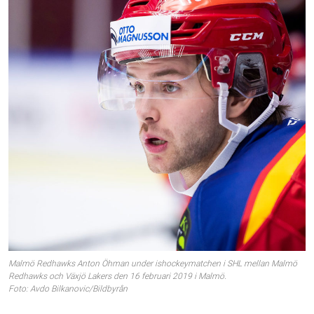
Malmö Redhawks Anton Öhman under ishockeymatchen i SHL mellan Malmö
Redhawks och Växjö Lakers den 16 februari 2019 i Malmö.
Foto: Avdo Bilkanovic/Bildbyrån