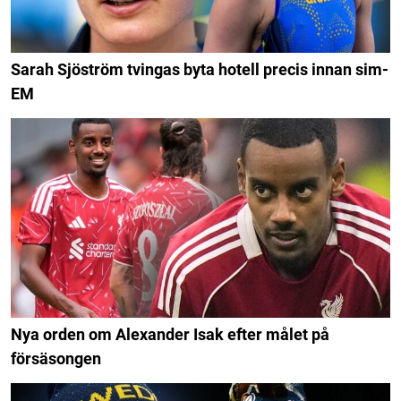
Sarah Sjöström tvingas byta hotell precis innan sim-
EM
Nya orden om Alexander Isak efter målet på
försäsongen